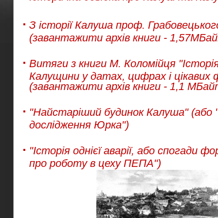
З історії Калуша проф. Грабовецьког
(завантажити архів книги - 1,57МБа
Витяги з книги М. Коломійця "Історі
Калущини у датах, цифрах і цікавих
(завантажити архів книги - 1,1 МБай
"Найстаріший будинок Калуша" (або "
дослідження Юрка")
"Історія однієї аварії, або спогади 
про роботу в цеху ПЕПА")