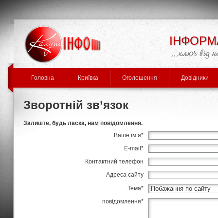
ІНФОРМ
Головна
Криївка
Оголошення
Довідники
Зворотній зв’язок
Залиште, будь ласка, нам повідомлення.
Ваше ім’я
*
E-mail
*
Контактний телефон
Адреса сайту
Тема
*
повідомлення
*