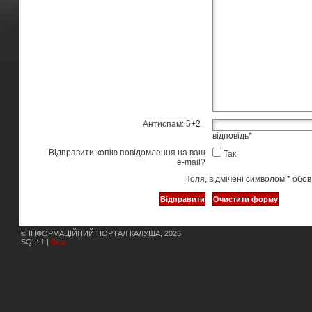
Антиспам: 5+2=
відповідь
*
Відправити копію повідомлення на ваш
Так
e-mail?
Поля, відмічені символом
*
обов’
© ІНФОРМАЦІЙНИЙ ПОРТАЛ КАЛУША, 2026
SQL: 1 |
Вхід