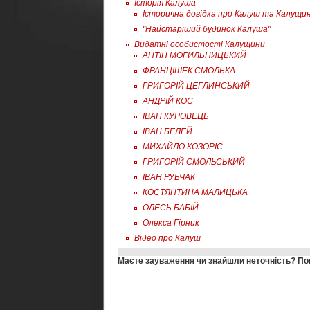
Історія Калуша
Історична довідка про Калуш та Калущи
"Найстаріший будинок Калуша"
Видатні особистості Калущини
АНТІН МОГИЛЬНИЦЬКИЙ
ФРАНЦІШЕК СМОЛЬКА
ГРИГОРІЙ ЦЕГЛИНСЬКИЙ
АНДРІЙ КОС
ІВАН КУРОВЕЦЬ
ІВАН БЕЛЕЙ
МИХАЙЛО КОЗОРІС
ГРИГОРІЙ СМОЛЬСЬКИЙ
ІВАН РУБЧАК
КОСТЯНТИНА МАЛИЦЬКА
ОЛЕСЬ БАБІЙ
Олекса Гірник
Відео про Калуш
Маєте зауваження чи знайшли неточність?
По