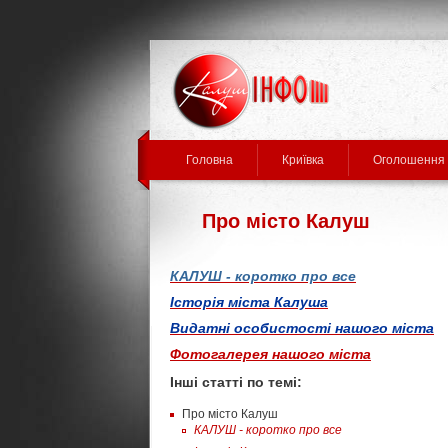
Головна
Криївка
Оголошення
Про місто Калуш
КАЛУШ - коротко про все
Історія міста Калуша
Видатні особистості нашого міста
Фотогалерея нашого міста
Інші статті по темі:
Про місто Калуш
КАЛУШ - коротко про все