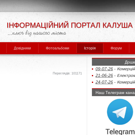
ІНФОРМАЦІЙНИЙ ПОРТАЛ КАЛУША
Довідники
Фотоальбоми
Історія
Форум
Дошк
09-07-26
-
Комерцій
Переглядів: 101171
21-06-26
-
Електром
24-07-26
-
Комерцій
Наш Телеграм кана