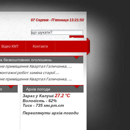
07 Серпня - П'ятниця 13:21:50
Відео КМТ
Контакти
а безкоштовних оголошень
не приміщення Квартал Галичанка, ...
онтажні робот заміна старої ...
не приміщення Квартал Галичанка, ...
л
Архів погоди
27.2 °C
Зараз у Калуші
Вологість - 62%
Тиск - 735 мм.рт.ст
Переглянути архів погоди