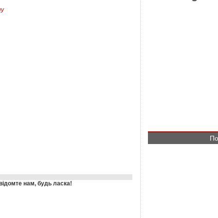
ну
По
відомте нам, будь ласка!