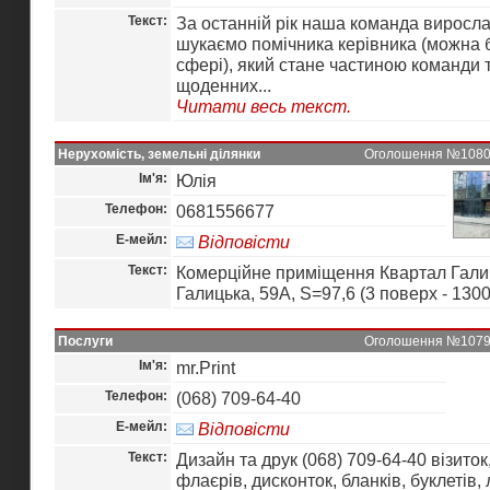
Текст:
За останній рік наша команда виросл
шукаємо помічника керівника (можна б
сфері), який стане частиною команди 
щоденних...
Читати весь текст.
Нерухомість, земельні ділянки
Оголошення №10800 
Ім'я:
Юлія
Телефон:
0681556677
Е-мейл:
Відповісти
Текст:
Комерційне приміщення Квартал Галич
Галицька, 59А, S=97,6 (3 поверх - 1300
Послуги
Оголошення №10799 
Ім'я:
mr.Print
Телефон:
(068) 709-64-40
Е-мейл:
Відповісти
Текст:
Дизайн та друк (068) 709-64-40 візиток
флаєрів, дисконток, бланків, буклетів, 