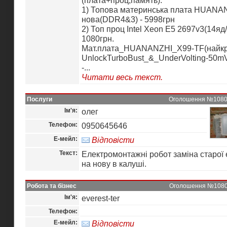
(плата+проц,память):
1) Топова материнська плата HUANA
нова(DDR4&3) - 5998грн
2) Топ проц Intel Xeon E5 2697v3(14яд/
1080грн.
Мат.плата_HUANANZHI_X99-TF(найкр
UnlockTurboBust_&_UnderVolting-50mV
-...
Читати весь текст.
Послуги
Оголошення №10802 
Ім'я:
олег
Телефон:
0950645646
Е-мейл:
Відповісти
Текст:
Електромонтажні робот заміна старої
на нову в калуші.
Робота та бізнес
Оголошення №10801 
Ім'я:
everest-ter
Телефон:
Е-мейл:
Відповісти