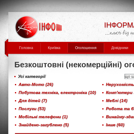
ІНФОРМ
Головна
Криївка
Оголошення
Довідники
Безкоштовні (некомерційні) о
Усі категорії
Авто-Мото (26)
Нерухомість,
Побутова техніка, електроніка (10)
Комп'ютери 
Для дітей (7)
Меблі (14)
Послуги (53)
Робота та бі
Мобільні телефони (1)
Винайму-здам
Знайдено-загублено (5)
Інше (60)