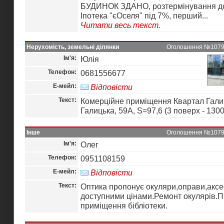
БУДИНОК ЗДАНО, розтермінування до
Іпотека "єОселя" під 7%, перший...
Читати весь текст.
Нерухомість, земельні ділянки
Оголошення №10796 
Ім'я:
Юлія
Телефон:
0681556677
Е-мейл:
Відповісти
Текст:
Комерційне приміщення Квартал Галич
Галицька, 59А, S=97,6 (3 поверх - 1300
Інше
Оголошення №10795 
Ім'я:
Олег
Телефон:
0951108159
Е-мейл:
Відповісти
Текст:
Оптика пропонує окуляри,оправи,аксе
доступними цінами.Ремонт окулярів.П
приміщення бібліотеки.