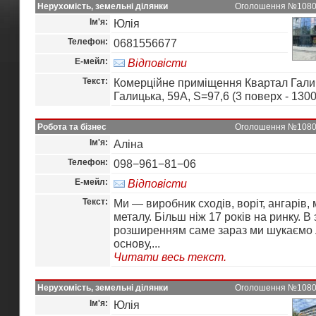
Нерухомість, земельні ділянки
Оголошення №10806 
Ім'я:
Юлія
Телефон:
0681556677
Е-мейл:
Відповісти
Текст:
Комерційне приміщення Квартал Галич
Галицька, 59А, S=97,6 (3 поверх - 1300
Робота та бізнес
Оголошення №10805 
Ім'я:
Аліна
Телефон:
098−961−81−06
Е-мейл:
Відповісти
Текст:
Ми — виробник сходів, воріт, ангарів, м
металу. Більш ніж 17 років на ринку. В 
розширенням саме зараз ми шукаємо 
основу,...
Читати весь текст.
Нерухомість, земельні ділянки
Оголошення №10804 
Ім'я:
Юлія