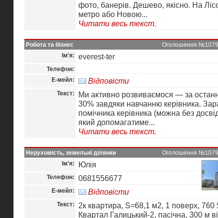
фото, банерів. Дешево, якісно. На Ліс
метро або Новою...
Читати весь текст.
Робота та бізнес
Оголошення №10798 
Ім'я:
everest-ter
Телефон:
Е-мейл:
Відповісти
Текст:
Ми активно розвиваємося — за останн
30% завдяки навчанню керівника. Зар
помічника керівника (можна без досвід
який допомагатиме...
Читати весь текст.
Нерухомість, земельні ділянки
Оголошення №10797 
Ім'я:
Юлія
Телефон:
0681556677
Е-мейл:
Відповісти
Текст:
2к квартира, S=68,1 м2, 1 поверх, 760 $
Квартал Галицький-2, пасічна, 300 м ві