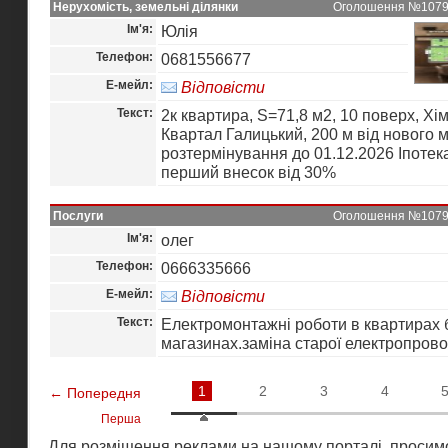
Нерухомість, земельні ділянки
Оголошення №10794 
Ім'я:
Юлія
Телефон:
0681556677
Е-мейл:
Відповісти
Текст:
2к квартира, S=71,8 м2, 10 поверх, Хімі
Квартал Галицький, 200 м від нового м
розтермінування до 01.12.2026 Іпотека
перший внесок від 30%
Послуги
Оголошення №10793 
Ім'я:
олег
Телефон:
0666335666
Е-мейл:
Відповісти
Текст:
Електромонтажні роботи в квартирах 
магазинах.заміна старої електропрово
1
2
3
4
← Попередня
Перша
Для розміщення реклами на нашому порталі, просимо