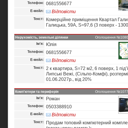
Телефон:
0681556677
Е-мейл:
Відповісти
Текст:
Комерційне приміщення Квартал Галич
Галицька, 59А, S=97,6 (3 поверх - 1300
Нерухомість, земельні ділянки
Оголошення №10803 
Ім'я:
Юлія
Телефон:
0681556677
Е-мейл:
Відповісти
Текст:
2 к квартира, S=72 м2, 6 поверх, 1 під’
Липські Вежі, (Сільпо-Комфі), розтерм
01.06.2027р., від 20%
Комп'ютери та периферія
Оголошення №10775 
Ім'я:
Роман
Телефон:
0503388910
Е-мейл:
Відповісти
Текст:
Продам топовий компютерний компле