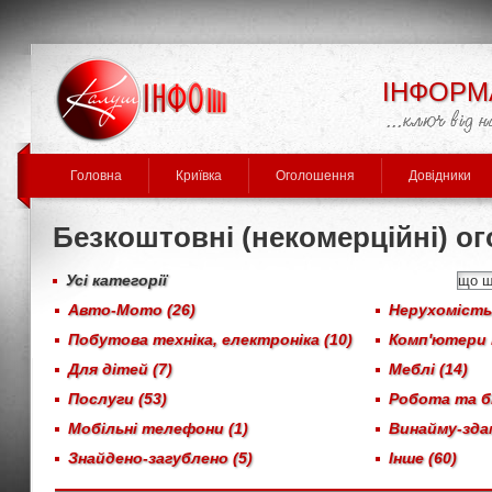
ІНФОРМ
Головна
Криївка
Оголошення
Довідники
Безкоштовні (некомерційні) о
Усі категорії
Авто-Мото (26)
Нерухомість,
Побутова техніка, електроніка (10)
Комп'ютери 
Для дітей (7)
Меблі (14)
Послуги (53)
Робота та бі
Мобільні телефони (1)
Винайму-здам
Знайдено-загублено (5)
Інше (60)