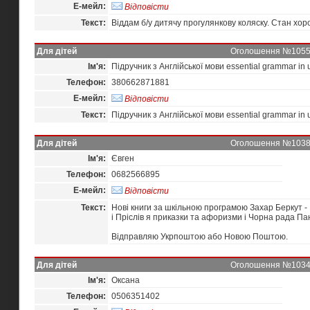
Е-мейл:
Відповісти
Текст:
Віддам б/у дитячу прогулянкову коляску. Стан хо
Для дітей
Оголошення №10550 
Ім'я:
Підручник з Англійської мови essential grammar in
Телефон:
380662871881
Е-мейл:
Відповісти
Текст:
Підручник з Англійської мови essential grammar in
Для дітей
Оголошення №10386 
Ім'я:
Євген
Телефон:
0682566895
Е-мейл:
Відповісти
Текст:
Нові книги за шкільною програмою Захар Беркут -
і Пріслів я приказки та афоризми і Чорна рада 
Відправляю Укрпоштою або Новою Поштою.
Для дітей
Оголошення №10346 
Ім'я:
Оксана
Телефон:
0506351402