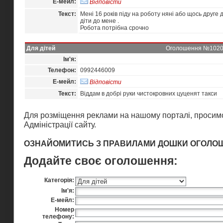
Е-мейл:
Відповісти
Текст:
Мені 16 років піду на роботу няні або щось друге
діти до мене .
Робота потрібна срочно
Для дітей
Оголошення №10204 
Ім'я:
Телефон:
0992446009
Е-мейл:
Відповісти
Текст:
Віддам в добрі руки чистокровних цуценят такси
Для розміщення реклами на нашому порталі, просимо
Адміністрації сайту
.
ОЗНАЙОМИТИСЬ З ПРАВИЛАМИ ДОШКИ ОГОЛО
Додайте своє оголошення:
Категорія:
Ім'я:
Е-мейл:
Номер
телефону: