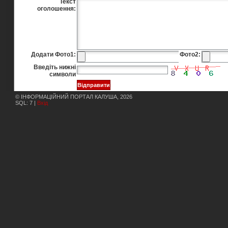
Текст
оголошення:
Додати Фото1:
Фото2:
Введіть нижні
символи
© ІНФОРМАЦІЙНИЙ ПОРТАЛ КАЛУША, 2026
SQL: 7 |
Вхід