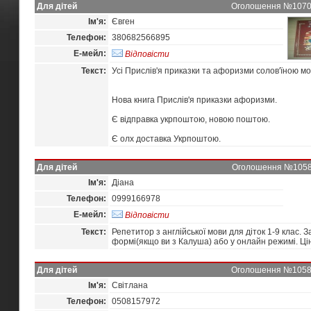
Для дітей
Оголошення №10705 
Ім'я:
Євген
Телефон:
380682566895
Е-мейл:
Відповісти
Текст:
Усі Прислів'я приказки та афоризми солов'їною м
Нова книга Прислів'я приказки афоризми.
Є відправка укрпоштою, новою поштою.
Є олх доставка Укрпоштою.
Для дітей
Оголошення №10587 
Ім'я:
Діана
Телефон:
0999166978
Е-мейл:
Відповісти
Текст:
Репетитор з англійської мови для діток 1-9 клас. 
формі(якщо ви з Калуша) або у онлайн режимі. Ці
Для дітей
Оголошення №10581 
Ім'я:
Світлана
Телефон:
0508157972