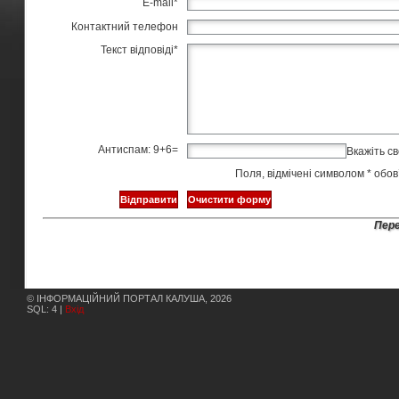
E-mail
*
Контактний телефон
Текст відповіді
*
Антиспам: 9+6=
Вкажіть св
Поля, відмічені символом
*
обов’
Пере
© ІНФОРМАЦІЙНИЙ ПОРТАЛ КАЛУША, 2026
SQL: 4 |
Вхід