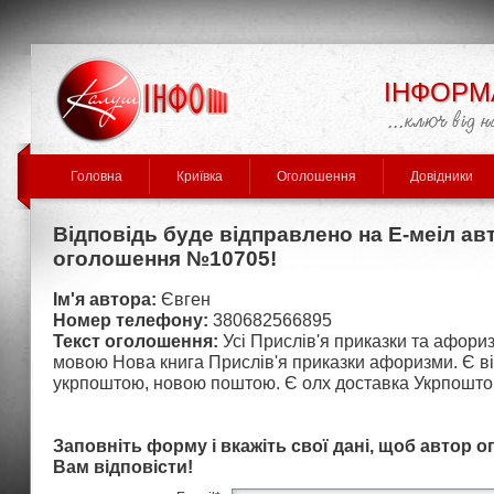
ІНФОРМ
Головна
Криївка
Оголошення
Довідники
Відповідь буде відправлено на Е-меіл ав
оголошення №10705!
Ім'я автора:
Євген
Номер телефону:
380682566895
Текст оголошення:
Усі Прислів'я приказки та афори
мовою Нова книга Прислів'я приказки афоризми. Є в
укрпоштою, новою поштою. Є олх доставка Укрпошто
Заповніть форму і вкажіть свої дані, щоб автор 
Вам відповісти!