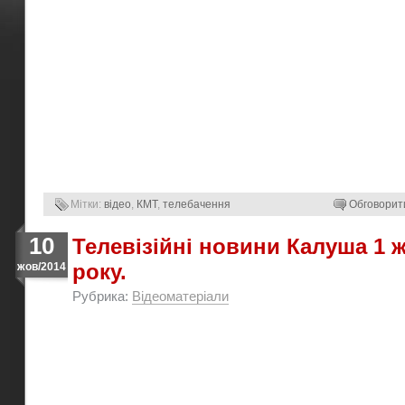
Мітки:
відео
,
КМТ
,
телебачення
Обговорит
10
Телевізійні новини Калуша 1 
року.
жов/2014
Рубрика:
Відеоматеріали