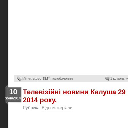
Мітки:
відео
,
КМТ
,
телебачення
1 комент. »
10
Телевізійні новини Калуша 29
2014 року.
жов/2014
Рубрика:
Відеоматеріали