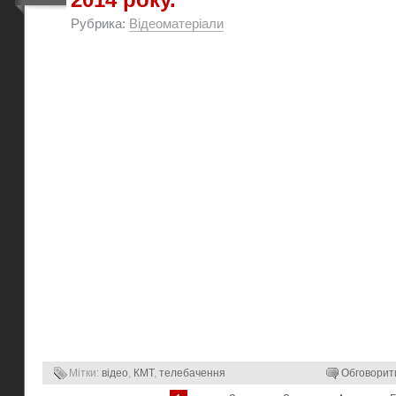
Рубрика:
Відеоматеріали
Мітки:
відео
,
КМТ
,
телебачення
Обговорит