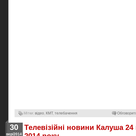
Мітки:
відео
,
КМТ
,
телебачення
Обговорит
30
Телевізійні новини Калуша 24
2014 року.
вер/2014