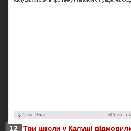
Калуша говорить про війну і загалом ситуацію на сход
Мітки:
військо
3 комент. »
12
Три школи у Калуші відмовили