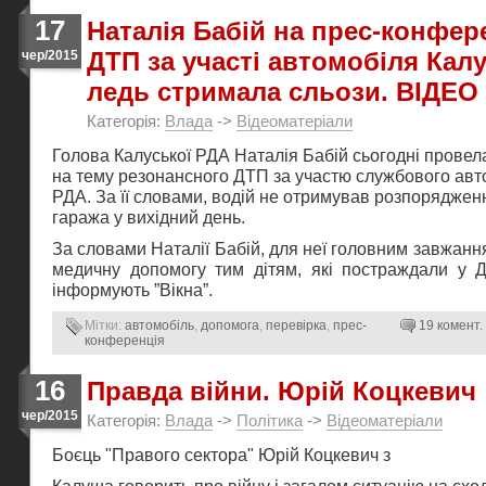
17
Наталія Бабій на прес-конфер
ДТП за участі автомобіля Кал
чер/2015
ледь стримала сльози. ВІДЕО
Категорія:
Влада
->
Відеоматеріали
Голова Калуської РДА Наталія Бабій сьогодні прове
на тему резонансного ДТП за участю службового авт
РДА. За її словами, водій не отримував розпорядженн
гаража у вихідний день.
За словами Наталії Бабій, для неї головним завжанн
медичну допомогу тим дітям, які постраждали у Д
інформують ”Вікна”.
Мітки:
автомобіль
,
допомога
,
перевірка
,
прес-
19 комент.
конференція
16
Правда війни. Юрій Коцкевич
чер/2015
Категорія:
Влада
->
Політика
->
Відеоматеріали
Боєць "Правого сектора" Юрій Коцкевич з