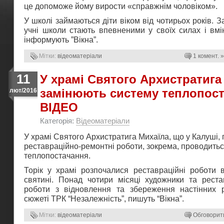
це допоможе йому вирости «справжнім чоловіком».
У школі займаються діти віком від чотирьох років. 
учні школи стають впевненими у своїх силах і вмі
інформують ”Вікна”.
Мітки:
відеоматеріали
1 комент. »
11
У храмі Святого Архистратига
замінюють систему теплопост
лют/2016
ВІДЕО
Категорія:
Відеоматеріали
У храмі Святого Архистратига Михаїла, що у Калуші,
реставраційно-ремонтні роботи, зокрема, проводить
теплопостачання.
Торік у храмі розпочалися реставраційні роботи в
святині. Понад чотири місяці художники та рест
роботи з відновлення та збереження настінних р
сюжеті ТРК “Незалежність”, пишуть “Вікна”.
Мітки:
відеоматеріали
Обговорит