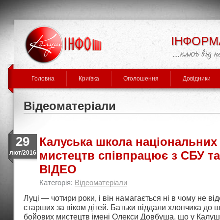
ІНФОРМ
Головна
Криївка
Оголошення
Довідники
Відеоматеріали
29
Калуська школа національних
мистецтв співпрацює з СБУ та
лют/2016
ВІДЕО
Категорія:
Відеоматеріали
Луці — чотири роки, і він намагається ні в чому не ві
старших за віком дітей. Батьки віддали хлопчика до 
бойових мистецтв імені Олекси Довбуша, що у Калуш