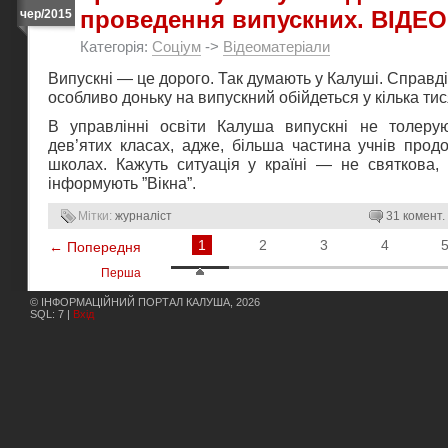
проведення випускних. ВІДЕО
чер/2015
Категорія:
Соціум
->
Відеоматеріали
Випускні — це дорого. Так думають у Калуші. Справді,
особливо доньку на випускний обійдеться у кілька тис
В управлінні освіти Калуша випускні не толеру
дев’ятих класах, адже, більша частина учнів прод
школах. Кажуть ситуація у країні — не святкова, 
інформують ”Вікна”.
Мітки:
журналіст
31 комент.
1
2
3
4
← Попередня
Перша
© ІНФОРМАЦІЙНИЙ ПОРТАЛ КАЛУША, 2026
SQL: 7 |
Вхід