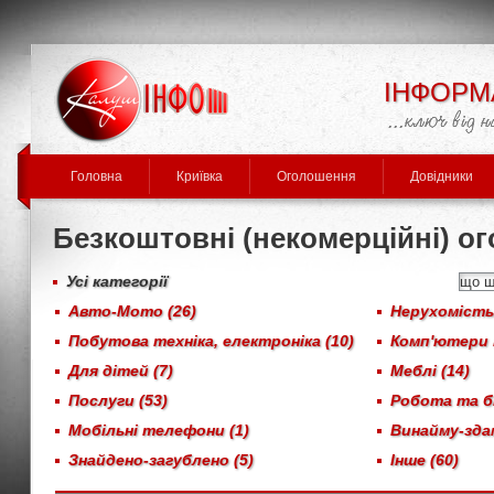
ІНФОРМ
Головна
Криївка
Оголошення
Довідники
Безкоштовні (некомерційні) о
Усі категорії
Авто-Мото (26)
Нерухомість,
Побутова техніка, електроніка (10)
Комп'ютери 
Для дітей (7)
Меблі (14)
Послуги (53)
Робота та бі
Мобільні телефони (1)
Винайму-здам
Знайдено-загублено (5)
Інше (60)