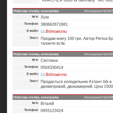
"KARCHER 6000 W Germany" тел. 068
Побутова техніка, електроніка
Оголошення №10472 
Ім'я:
Ліля
Телефон:
380662871881
Е-мейл:
Відповісти
Текст:
Продам книгу 100 грн. Автор Регіна Бр
таланти всім.
Побутова техніка, електроніка
Оголошення №10452 
Ім'я:
Світлана
Телефон:
0504330414
Е-мейл:
Відповісти
Текст:
Продається холодильник Атлант б/в в 
двометровий, двокамерний. Ціна 1500
Побутова техніка, електроніка
Оголошення №10385 
Ім'я:
Вiталiй
Телефон:
0955123424