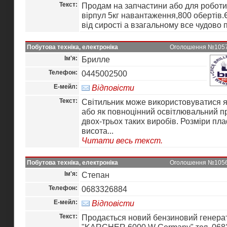
Текст:
Продам на запчастини або для робот
вірпул 5кг навантаження,800 обертів.
від сирості а взагальному все чудово
Побутова техніка, електроніка
Оголошення №10573
Ім'я:
Брилле
Телефон:
0445002500
Е-мейл:
Відповісти
Текст:
Світильник може використовуватися я
або як повноцінний освітлювальний п
двох-трьох таких виробів. Розміри пла
висота...
Читати весь текст.
Побутова техніка, електроніка
Оголошення №10569
Ім'я:
Степан
Телефон:
0683326884
Е-мейл:
Відповісти
Текст:
Продається новий бензиновий генерат