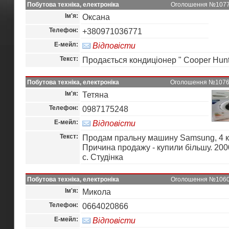
Побутова техніка, електроніка
Оголошення №10779 
Ім'я:
Оксана
Телефон:
+380971036771
Е-мейл:
Відповісти
Текст:
Продається кондиціонер " Cooper Hunt
Побутова техніка, електроніка
Оголошення №10768 
Ім'я:
Тетяна
Телефон:
0987175248
Е-мейл:
Відповісти
Текст:
Продам пральну машину Samsung, 4 кг
Причина продажу - купили більшу. 2000
с. Студінка
Побутова техніка, електроніка
Оголошення №10604 
Ім'я:
Микола
Телефон:
0664020866
Е-мейл:
Відповісти