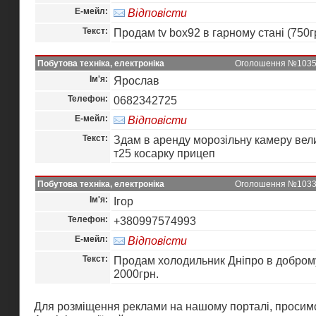
Е-мейл:
Відповісти
Текст:
Продам tv box92 в гарному станi (750г
Побутова техніка, електроніка
Оголошення №10355 
Ім'я:
Ярослав
Телефон:
0682342725
Е-мейл:
Відповісти
Текст:
Здам в аренду морозільну камеру вел
т25 косарку прицеп
Побутова техніка, електроніка
Оголошення №10335 
Ім'я:
Ігор
Телефон:
+380997574993
Е-мейл:
Відповісти
Текст:
Продам холодильник Дніпро в доброму
2000грн.
Для розміщення реклами на нашому порталі, просимо