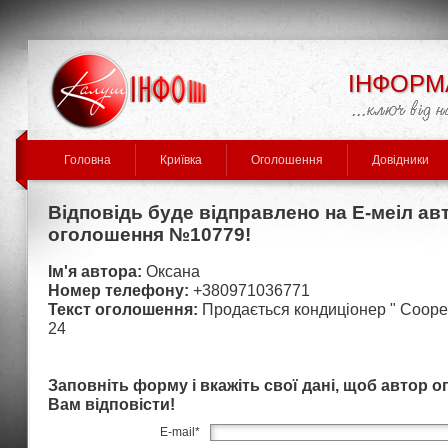
ІНФОРМ
Головна
Криївка
Оголошення
Довідники
Відповідь буде відправлено на Е-меіл ав
оголошення №10779!
Ім'я автора:
Оксана
Номер телефону:
+380971036771
Текст оголошення:
Продається кондиціонер " Cooper
24
Заповніть форму і вкажіть свої дані, щоб автор 
Вам відповісти!
E-mail
*