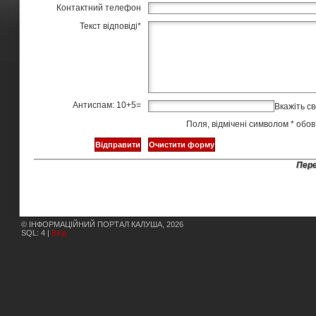
Контактний телефон
Текст відповіді
*
Антиспам: 10+5=
Вкажіть св
Поля, відмічені символом
*
обов’
Пере
© ІНФОРМАЦІЙНИЙ ПОРТАЛ КАЛУША, 2026
SQL: 4 |
Вхід