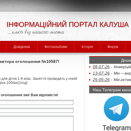
ІНФОРМАЦІЙНИЙ ПОРТАЛ КАЛУША
Довідники
Фотоальбоми
Історія
Форум
Дошк
л автора оголошення №10587!
09-07-26
-
Комерцій
13-07-26
-
Ми — виро
 для діток 1-9 клас. Заняття проводять у очній
25-05-26
-
Ми актив
іна 100грн(1год)
Наш Телеграм кана
р оголошення зміг Вам відповісти!