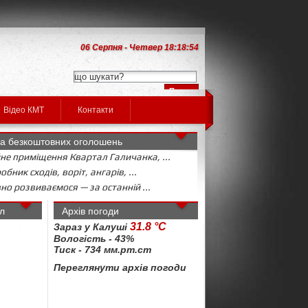
06 Серпня - Четвер 18:18:54
Відео КМТ
Контакти
а безкоштовних оголошень
не приміщення Квартал Галичанка, ...
бник сходів, воріт, ангарів, ...
но розвиваємося — за останній ...
л
Архів погоди
31.8 °C
Зараз у Калуші
Вологість - 43%
Тиск - 734 мм.рт.ст
Переглянути архів погоди