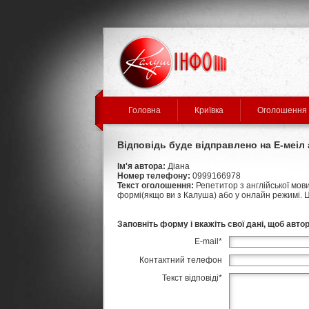
Головна
Криївка
Оголошення
Відповідь буде відправлено на Е-меі
Ім'я автора:
Діана
Номер телефону:
0999166978
Текст оголошення:
Репетитор з англійської мови
формі(якщо ви з Калуша) або у онлайн режимі. Ц
Заповніть форму і вкажіть свої дані, щоб авто
E-mail
*
Контактний телефон
Текст відповіді
*