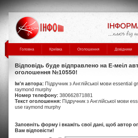
ІНФОРМ
Головна
Криївка
Оголошення
Довідники
Відповідь буде відправлено на Е-меіл ав
оголошення №10550!
Ім'я автора:
Підручник з Англійської мови essential g
raymond murphy
Номер телефону:
380662871881
Текст оголошення:
Підручник з Англійської мови ess
use raymond murphy
Заповніть форму і вкажіть свої дані, щоб автор 
Вам відповісти!