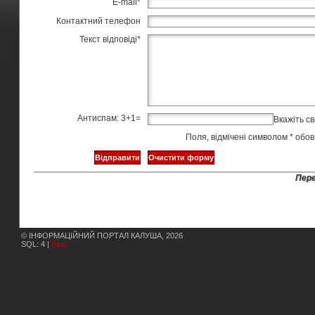
E-mail
*
Контактний телефон
Текст відповіді
*
Антиспам: 3+1=
Вкажіть св
Поля, відмічені символом
*
обов’
Пере
© ІНФОРМАЦІЙНИЙ ПОРТАЛ КАЛУША, 2026
SQL: 4 |
Вхід