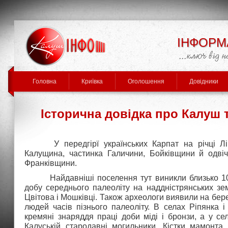
ІНФОРМ
Головна
Криївка
Оголошення
Довідники
Історична довідка про Калуш 
У передгірї українських Карпат на річці Лі
Калущина, частинка Галичини, Бойківщини й одвіч
Франківщини.
Найдавніші поселення тут виникли близько 100 
добу середнього палеоліту на наддністрянських зем
Цвітова і Мошківці. Також археологи виявили на бер
людей часів пізнього палеоліту. В селах Ріпянка 
кремяні знаряддя праці доби міді і бронзи, а у сел
Калуській стародавні могильники. Кістки мамонта 