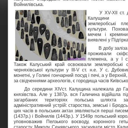
Войнилівська.
У ХV-ХІІ ст. до
Калущини г
землеробські пл
культури. Похов
мечем і кремяни
виявлені у Підгірк
В добу заліза (VІІ
проживали скіфс
племена, а у І с
Також Калуський край освоювали землеробські с
черняхівської культури у III-V ст. н.е. У с. Дубов
монетні, у Голині гончарний посуд і печі, а у Верхній
за свідченнями археологів, є городища часів Київської
До середини XIVст. Калущина належала до Гал
князівства. Але у 1387р. вся Галичина відійшла п
загарбаних територіях польська шляхта за
адміністративний устрій: староства, земські і Бродсь
цих часів в польських актах зявляються перші писем
(1437р.) і Войнилів (1443р.). У 1549р польський кор
уповноважив Пелзького воєводу, коронного геть
старосту Миколу Сенявського заснувати місто Калу