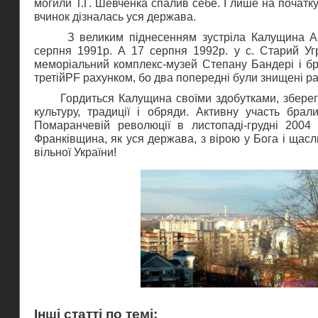
могили Т.Г. Шевченка спалив себе. І лише на початку
вчинок дізналась уся держава.
З великим піднесенням зустріла Калущина Ак
серпня 1991р. А 17 серпня 1992р. у с. Старий Угр
меморіальний комплекс-музей Степану Бандері і бр
третійPF рахунком, бо два попередні були знищені р
Гордиться Калущина своїми здобутками, зберег
культуру, традиції і обряди. Активну участь брал
Помаранчевій революції в листопаді-грудні 2004 р
Франківщина, як уся держава, з вірою у Бога і щас
вільної України!
Інші статті по темі: