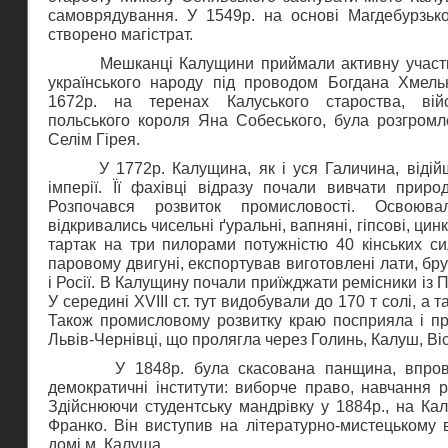
самоврядування. У 1549р. на основі Магдебурзьк
створено магістрат.
Мешканці Калущини приймали активну участь у
українського народу під проводом Богдана Хмель
1672р. на теренах Калуського староства, вій
польського короля Яна Собеського, була розгромл
Селім Гірея.
У 1772р. Калущина, як і уся Галичина, відійшл
імперії. Її фахівці відразу почали вивчати приро
Розпочався розвиток промисловості. Освоюва
відкривались чисельні ґуральні, вапняні, гіпсові, цинко
тартак на три пилорами потужністю 40 кінських с
паровому двигуні, експортував виготовлені лати, бру
і Росії. В Калущину почали приїжджати ремісники із По
У середині ХVІІI ст. тут видобували до 170 т солі, а т
Також промисловому розвитку краю посприяла і пр
Львів-Чернівці, що пролягла через Голинь, Калуш, Віс
У 1848р. була скасована панщина, впровад
демократичні інститути: виборче право, навчання 
Здійснюючи студентську мандрівку у 1884р., на Ка
Франко. Він виступив на літературно-мистецькому 
домі м. Калуша.