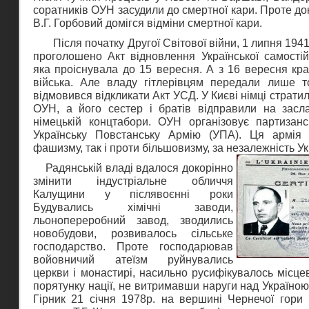
соратників ОУН засудили до смертної кари. Проте до
В.Г. Горбовий домігся відміни смертної кари.
Після початку Другої Світової війни, 1 липня 1941
проголошено Акт відновлення Української самостій
яка проіснувала до 15 вересня. А з 16 вересня кра
війська. Але владу гітлерівцям передали лише т
відмовився відкликати Акт УСД. У Києві німці страти
ОУН, а його сестер і братів відправили на засл
німецькій концтабори. ОУН організовує партизанс
Українську Повстанську Армію (УПА). Ця армія
фашизму, так і проти більшовизму, за незалежність Ук
Радянській владі вдалося докорінно
змінити індустріальне обличчя
Калущини у післявоєнні роки
Будувались хімічні заводи,
льонопереробний завод, зводились
новобудови, розвивалось сільське
господарство. Проте господарював
войовничий атеїзм руйнувались
церкви і монастирі, насильно русифікувалось місце
порятунку нації, не витримавши наруги над Україно
Гірник 21 січня 1978р. на вершині Чернечої гори 