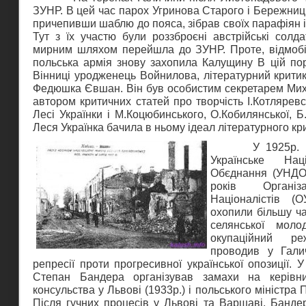
ЗУНР. В цей час парох Угринова Старого і Бережниці
причепивши шаблю до пояса, зібрав своїх парафіян 
Тут з їх участю були роззброєні австрійські солда
мирним шляхом перейшла до ЗУНР. Проте, відмобі
польська армія знову захопила Калущину В цій пор
Вінниці уродженець Войнилова, літературний критик
Федюшка Євшан. Він був особистим секретарем Мих
автором критичних статей про творчість І.Котляревс
Лесі Українки і М.Коцюбинського, О.Кобилянської, Б
Леся Українка бачила в ньому ідеал літературного кр
У 1925р. на Г
Українське Наці
Обєднання (УНДО)
років Організа
Націоналістів (
охопили більшу ча
селянської моло
окупаційний ре
проводив у Галич
репресії проти прогресивної української опозиції. 
Степан Бандера організував замахи на керівни
консульства у Львові (1933р.) і польського міністра П
Після гучних процесів у Львові та Варшаві, Банде