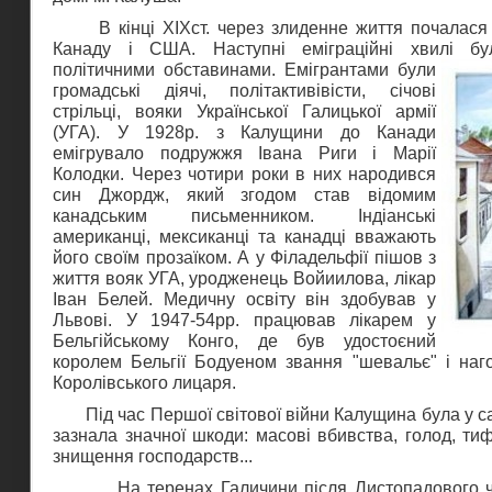
В кінці ХІХст. через злиденне життя почалася 
Канаду і США. Наступні еміграційні хвилі б
політичними обставинами. Емігрантами були
громадські діячі, політактивівісти, січові
стрільці, вояки Української Галицької армії
(УГА). У 1928р. з Калущини до Канади
емігрувало подружжя Івана Риги і Марії
Колодки. Через чотири роки в них народився
син Джордж, який згодом став відомим
канадським письменником. Індіанські
американці, мексиканці та канадці вважають
його своїм прозаїком. А у Філадельфії пішов з
життя вояк УГА, уродженець Войиилова, лікар
Іван Белей. Медичну освіту він здобував у
Львові. У 1947-54рр. працював лікарем у
Бельгійському Конго, де був удостоєний
королем Бельгії Бодуеном звання "шевальє" і на
Королівського лицаря.
Під час Першої світової війни Калущина була у сам
зазнала значної шкоди: масові вбивства, голод, тиф
знищення господарств...
На теренах Галичини після Листопадового чи