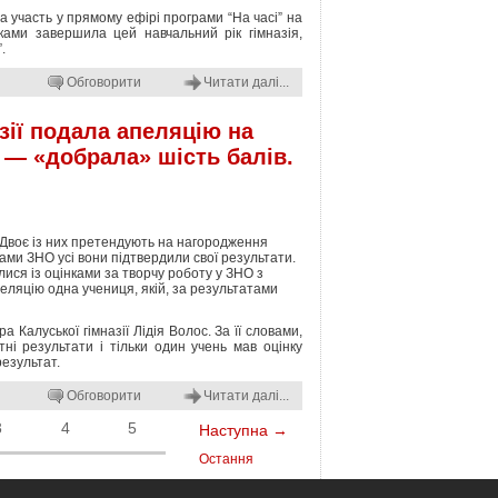
а участь у прямому ефірі програми “На часі” на
тками завершила цей навчальний рік гімназія,
.
Обговорити
Читати далі...
зії подала апеляцію на
 — «добрала» шість балів.
в. Двоє із них претендують на нагородження
ами ЗНО усі вони підтвердили свої результати.
илися із оцінками за творчу роботу у ЗНО з
еляцію одна учениця, якій, за результатами
Калуської гімназії Лідія Волос. За її словами,
атні результати і тільки один учень мав оцінку
результат.
Обговорити
Читати далі...
3
4
5
Наступна →
Остання