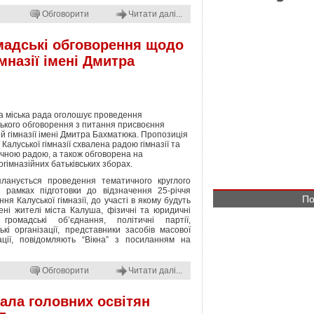
Обговорити
Читати далі...
мадські обговорення щодо
мназії імені Дмитра
а міська рада оголошує проведення
ького обговорення з питання присвоєння
ій гімназії імені Дмитра Бахматюка. Пропозиція
 Калуської гімназії схвалена радою гімназії та
ічною радою, а також обговорена на
огімназійних батьківських зборах.
планується проведення тематичного круглого
 рамках підготовки до відзначення 25-річчя
По
ння Калуської гімназії, до участі в якому будуть
ні жителі міста Калуша, фізичні та юридичні
 громадські об’єднання, політичні партії,
ькі організації, представники засобів масової
ації, повідомляють “Вікна” з посиланням на
Обговорити
Читати далі...
мала головних освітян