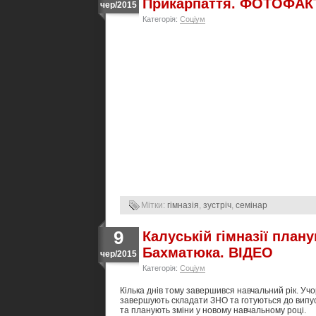
Прикарпаття. ФОТОФАК
чер/2015
Категорія:
Соціум
Мітки:
гімназія
,
зустріч
,
семінар
9
Калуській гімназії план
Бахматюка. ВІДЕО
чер/2015
Категорія:
Соціум
Кілька днів тому завершився навчальний рік. Учо
завершують складати ЗНО та готуються до випус
та планують зміни у новому навчальному році.