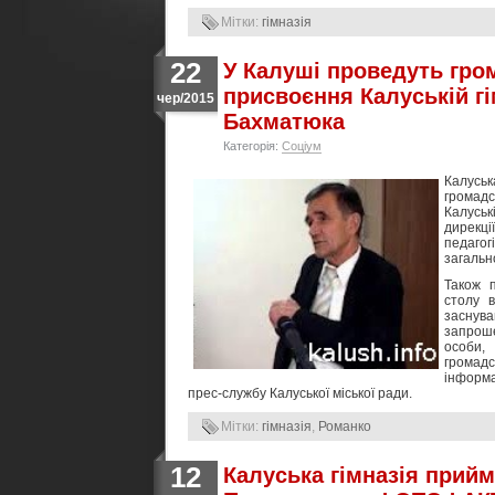
Мітки:
гімназія
22
У Калуші проведуть гро
присвоєння Калуській гі
чер/2015
Бахматюка
Категорія:
Соціум
Калуськ
громадс
Калуськ
дирекції
педагог
загальн
Також 
столу в
заснува
запроше
особи,
громадс
інформ
прес-службу Калуської міської ради.
Мітки:
гімназія
,
Романко
12
Калуська гімназія прий