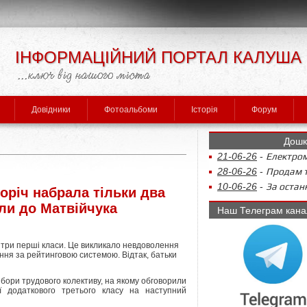
ІНФОРМАЦІЙНИЙ ПОРТАЛ КАЛУША
Довідники
Фотоальбоми
Історія
Форум
Дошк
21-06-26
-
Електром
28-06-26
-
Продам т
10-06-26
-
За останн
горіч набрала тільки два
ли до Матвійчука
Наш Телеграм кана
не три перші класи. Це викликало невдоволення
ання за рейтинговою системою. Відтак, батьки
 збори трудового колективу, на якому обговорили
ії додаткового третього класу на наступний