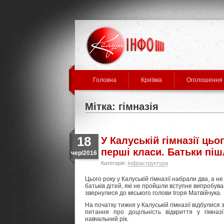
Головна
Криївка
Оголошення
Мітка: гімназія
18
У Калуській гімназії цьо
перші класи. Батьки піш
чер/2016
Категорія:
Інфраструктура
Цього року у Калуській гімназії набрали два, а 
батьків дітей, які не пройшли вступне випробув
звернулися до міського голови Ігоря Матвійчука.
На початку тижня у Калуській гімназії відбулися
питання про доцільність відкриття у гімназ
навчальний рік.