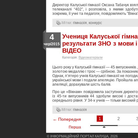
Директор Калуської гімназії Оксана Табачук взял
телеканалі “402”, і розповіла, з якими здобу
зокрема, її учні та педагоги, повідомляють ”Вікна”
Мітки:
гімназія
,
конкурс
4
Учениця Калуської гімна
результати ЗНО з мови і
чер/2015
ВІДЕО
Категорія:
Відеоматеріали
Цього року у Калуській гімназії — 45 випускникі
золотою медаллю і троє — срібною. За показник
Однак, п’ятеро учнів Калуської гімназії не погод
української мови і подали апеляцію. Пройшла ап
апеляції, дорахували шість балів.
Про це «Вікнам» повідомила заступник директора 
із 45-ти випускників 44 здобули високі і дост
середнього рівня. У 34-х учнів — тільки високий 
Мітки:
гімназія
1
2
← Попередня
Перша
© ІНФОРМАЦІЙНИЙ ПОРТАЛ КАЛУША, 2026