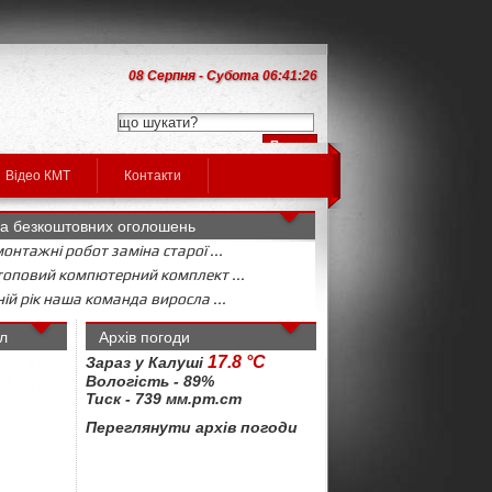
08 Серпня - Субота 06:41:27
Відео КМТ
Контакти
а безкоштовних оголошень
онтажні робот заміна старої ...
оповий компютерний комплект ...
ій рік наша команда виросла ...
л
Архів погоди
17.8 °C
Зараз у Калуші
Вологість - 89%
Тиск - 739 мм.рт.ст
Переглянути архів погоди