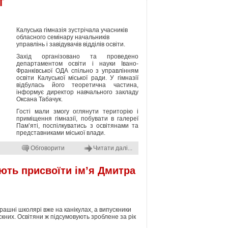
Т
Калуська гімназія зустрічала учасників
обласного семінару начальників
управлінь і завідувачів відділів освіти.
Захід організовано та проведено
департаментом освіти і науки Івано-
Франківської ОДА спільно з управлінням
освіти Калуської міської ради. У гімназії
відбулась його теоретична частина,
інформує директор навчального закладу
Оксана Табачук.
Гості мали змогу оглянути територію і
приміщення гімназії, побувати в галереї
Пам’яті, поспілкуватись з освітянами та
представниками міської влади.
Обговорити
Читати далі...
ують присвоїти ім’я Дмитра
рашні школярі вже на канікулах, а випускники
кних. Освітяни ж підсумовують зроблене за рік