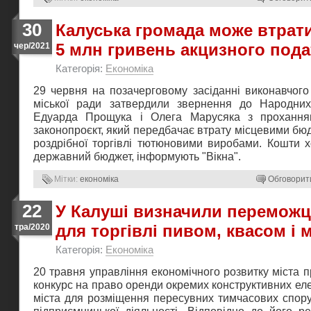
30
Калуська громада може втрат
5 млн гривень акцизного пода
чер/2021
Категорія:
Економіка
29 червня на позачерговому засіданні виконавчого
міської ради затвердили звернення до Народних
Едуарда Прощука і Олега Марусяка з прохання
законопроєкт, який передбачає втрату місцевими бю
роздрібної торгівлі тютюновими виробами. Кошти х
державний бюджет, інформують "Вікна".
Мітки:
економіка
Обговорит
22
У Калуші визначили переможц
для торгівлі пивом, квасом і
тра/2020
Категорія:
Економіка
20 травня управління економічного розвитку міста 
конкурс на право оренди окремих конструктивних ел
міста для розміщення пересувних тимчасових спор