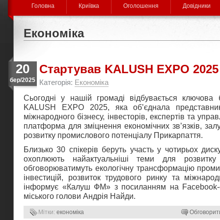
Головна
Криївка
Оголошення
Довідники
Економіка
20
Стартував KALUSH EXPO 2025
бер/2025
Категорія:
Економіка
Сьогодні у нашій громаді відбувається ключова б
KALUSH EXPO 2025, яка об’єднала представникі
міжнародного бізнесу, інвесторів, експертів та управ
платформа для зміцнення економічних зв’язків, залу
розвитку промислового потенціалу Прикарпаття.
Близько 30 спікерів беруть участь у чотирьох диску
охоплюють найактуальніші теми для розвитку 
обговорюватимуть екологічну трансформацію промис
інвестицій, розвиток трудового ринку та міжнарод
інформує «Калуш ФМ» з посиланням на Facebook-с
міського голови Андрія Найди.
Мітки:
економіка
Обговорит