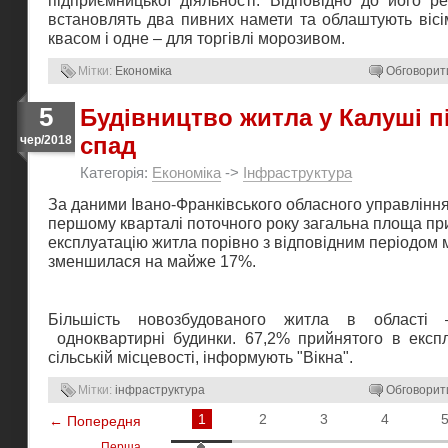
підприємницької діяльності. Відповідно до його ре
встановлять два пивних намети та облаштують вісім
квасом і одне – для торгівлі морозивом.
Мітки:
Економіка
Обговорит
5
Будівництво житла у Калуші п
спад
чер/2018
Категорія:
Економіка
->
Інфраструктура
За даними Івано-Франківського обласного управління
першому кварталі поточного року загальна площа пр
експлуатацію житла порівно з відповідним періодом 
зменшилася на майже 17%.
Більшість новозбудованого житла в област
одноквартирні будинки. 67,2% прийнятого в експ
сільській місцевості, інформують "Вікна".
Мітки:
інфраструктура
Обговорит
1
2
3
4
← Попередня
Перша