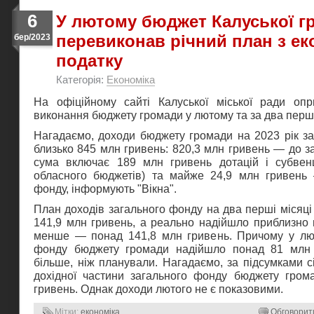
6
У лютому бюджет Калуської г
перевиконав річний план з ек
бер/2023
податку
Категорія:
Економіка
На офіційному сайті Калуської міської ради оп
виконання бюджету громади у лютому та за два перші 
Нагадаємо, доходи бюджету громади на 2023 рік за
близько 845 млн гривень: 820,3 млн гривень — до з
сума включає 189 млн гривень дотацій і субвен
обласного бюджетів) та майже 24,9 млн гривень
фонду, інформують "Вікна".
План доходів загального фонду на два перші місяці
141,9 млн гривень, а реально надійшло приблизно 
менше — понад 141,8 млн гривень. Причому у лю
фонду бюджету громади надійшло понад 81 млн
більше, ніж планували. Нагадаємо, за підсумками 
дохідної частини загального фонду бюджету гром
гривень. Однак доходи лютого не є показовими.
Мітки:
економіка
Обговорит