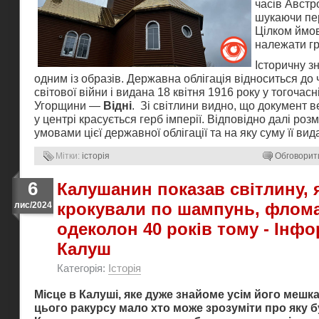
часів Австр
шукаючи пе
Цілком ймо
належати г
Історичну зн
одним із образів. Державна облігація відноситься до
світової війни і видана 18 квітня 1916 року у тогочасн
Угорщини —
Відні
. Зі світлини видно, що документ 
у центрі красується герб імперії. Відповідно далі розм
умовами цієї державної облігації та на яку суму її вид
Мітки:
історія
Обговорит
6
Калушанин показав світлину, 
крокували по шампунь, флома
лис/2024
одеколон 40 років тому - Інф
Калуш
Категорія:
Історія
Місце в Калуші, яке дуже знайоме усім його мешка
цього ракурсу мало хто може зрозуміти про яку 