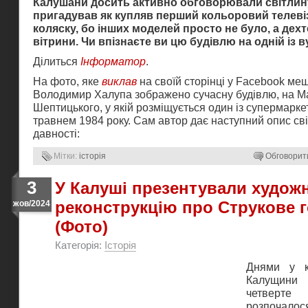
Калушани досить активно обговорювали світлин
пригадував як купляв перший кольоровий телеві
коляску, бо інших моделей просто не було, а дехто
вітрини. Чи впізнаєте ви цю будівлю на одній із
Ділиться
Інформатор
.
На фото, яке
виклав
на своїй сторінці у Facebook м
Володимир Халупа зображено сучасну будівлю, на М
Шептицького, у якій розміщується один із супермарке
травнем 1984 року. Сам автор дає наступний опис сві
давності:
Мітки:
історія
Обговорит
3
У Калуші презентували худож
реконструкцію про Струкове 
жов/2024
(Фото)
Категорія:
Історія
Днями у к
Калущини
четверте
розпочалос