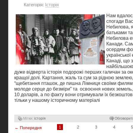
Категорія:
Історія
Нам вдалося
спогади Ва
Небилова, я
батьками т
Небилова е
Канади. Са
осердям ф
української 
Канаді, що з
найбільшою 
дуже відверта історія подорожі перших галичан за о
кращої долі. Картання, жаль та сум за рідною землею
“щебетання пташок, де пишна Лімниця своїми филя
молоде серце до безміри” та освоєння нових земель, 
10 доларів, а по факту вони отримували їх безкоштовн
тільки у нашому історичному матеріалі
Мітки:
історія
Обговорит
1
2
3
4
← Попередня