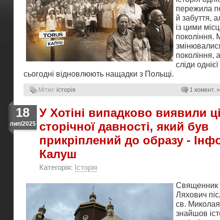
пережила п
й забуття, а
із цими міс
покоління. 
змінювалис
покоління, 
сліди однієї
сьогодні відновлюють нащадки з Польщі.
Мітки:
історія
1 комент. »
18
У Хотіні випадково виявили ц
сторічної давності, який був
лип/2025
прикріплений до образу - Ін
Калуш
Категорія:
Історія
Священник 
Ляхович післ
св. Микола
знайшов іст