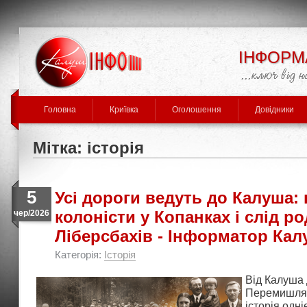
ІНФОРМ
Головна
Криївка
Оголошення
Довідники
Мітка: історія
5
Усі дороги ведуть до Калуша: 
колоністи у Копанках і слід р
чер/2026
Ліберсбахів - Інформатор Кал
Категорія:
Історія
Від Калуша 
Перемишлян
історія одні