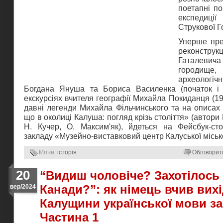
поетапні п
експеди
Струкової Г
Уперше пре
реконстр
Гаталеви
городище, 
археологі
Богдана Януша та Бориса Василенка (початок і 7
екскурсіях вчителя географії Михайла Покиданця (19
давні легенди Михайла Фільчинського та на описах 
що в околиці Калуша: погляд крізь століття» (автори М
Н. Кучер, О. Максим'як), йдеться на Фейсбук-сто
закладу «Музейно-виставковий центр Калуської міськ
Мітки:
історія
Обговорит
20
“Видиш чоловіче? Захотілось
Канади?”: як німець вчив вихі
вер/2024
Калущини української мови з
Частина 1