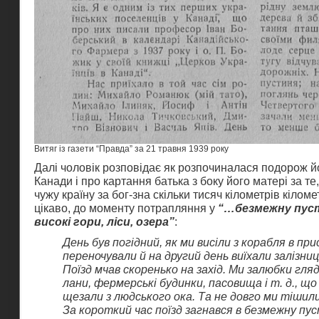
Витяг із газети “Правда” за 21 травня 1939 року
Далі чоловік розповідає як розпочиналася подорож й
Канади і про картання батька з боку його матері за те
чужу країну за бог-зна скільки тисяч кілометрів кілом
цікаво, до моменту потрапляння у
“…безмежну пус
високі гори, ліси, озера”
:
День був погідний, як ми висіли з корабля в пр
переночували й на другий день виїхали залізниц
Поїзд мчав скоренько на захід. Ми залюбки гляд
лани, фермерські будинки, пасовища і т. д., що
щезали з людського ока. Та не довго ми тішил
За короткий час поїзд загнався в безмежну пус