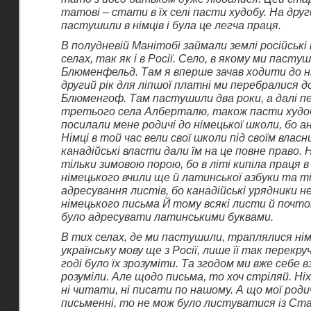
татові – стати в їх селі пасти худобу. На друг
пастушили в німців і була це легча праця.
В полудневій Манітобі займали землі російські н
селах, так як і в Росії. Село, в якому ми пасту
Блюменфельд. Там я вперше зачав ходити до н
другий рік для ліпшої платні ми перебралися д
Блюменгоф. Там пастушили два роки, а далі п
третього села Алберталю, також пасти худобу
посилали мене родичі до німецької школи, бо ан
Німці в той час вели свої школи під своїм власн
канадійські власти дали їм на це повне право. 
тільки зимовою порою, бо в літі кипіла праця в 
німецького вчили ще й латинської азбуки та т
адресування листів, бо канадійські урядники н
німецького письма Й тому всякі листи й почто
було адресувати латинськими буквами.
В тих селах, де ми пастушили, траплялися нім
українську мову ще з Росії, лише її так перекру
годі було їх зрозуміти. Та згодом ми вже себе 
розуміли. Але щодо письма, то хоч стріляй. Ніх
ні читати, ні писати по нашому. А що мої родич
письменні, то не мож було листуватися із Ст