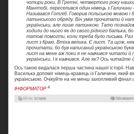
чотири роки. В Гретні, четвертого року нашо
Манітобі, переселився один німець з Галичини 
Називався Готліб. Говорив польською мовою і 
латинського обряду. Він умів прочитати й на
українськи, але лише латинкою. Тато познайом
ходили до нього як до свого рідного батька, бо 
татові помогти, коли треба було письма. Ра
лист з Краю. Втіха велика. Є лист. Та щож, не
прочитати, бо був написаний українською букв
лист на мене аж поки я не навчився читати й 
українськи. І я навчився. Але як? Ось читайте да
Ось такою видалася перша частина нашої історії. На
Василька допоміг німець-кравець із Галичини, який вм
українською. Очікуйте на не менш захопливий фінал 
4
ІНФОРМАТОР
Мітки:
історія
Обговорит