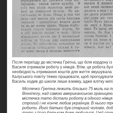
Після переїзду до містечка Гретна, що біля кордону і
Василя отримали роботу у німців. Втім, ця робота бу
необхідність отримання коштів для життя змушувала у
Калуського повіту тяжко працювати, щоб прогодувати
Василь ходив до школи лише взимку, адже влітку кипі
Містечко Ґретна лежить близько 75 миль на по
Вінніпегу, над самою американською границею
містечка тато дістали роботу в одного німц
строгий і не конче любив українців. В нього т
робити. Його батько був старший чоловік, доб
тато з його батьком дуже любилися. Цей стар