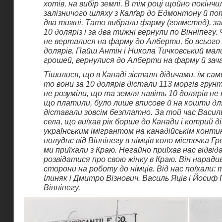
хотів, на вибір землі. В тім році щойно покінчи
залізничого шляху з Калґар до Едмонтону й по
два тижні. Тато вибрали фарму (говмстед), з
10 доляріз і за два тижні вернули по Вінніпегу
не верталися на фарму до Алберти, бо всього
долярів. Пайш Антін і Никола Тичковський мали
грошей, вернулися до Алберти на фарму й зач
Тішилися, що в Канаді зісталн дідичами. їм сам
то вони за 10 долярів дістали 113 моргів грун
не розуміли, що та земля навіть 10 долярів не
що платили, було лише вписове й на кошти для
діставали зовсім безплатно. За той час Василь
села, що виїхав рік борше до Канади і котрий 
українським імігрантом на канадійськім конти
полуднє від Вінніпегу в німців коло містечка Г
ми приїхали з Краю. Негайно приїхав нас відвід
розвідатися про свою жінку в Краю. Він нарадив
сторони на роботу до німців. Від нас поїхали:
Ілиняк і Дмитро Візнович. Василь Яців і Йоси
Вінніпегу.