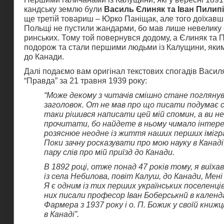
кандську землю були
Василь Єлиняк та Іван Пилип
ще третій товариш – Юрко Паніщак, але того доїхав
Польщі не пустили жандарми, бо мав лише невелику 
ринських. Тому той повернувся додому, а Єлиняк та
подорож та стали першими людьми із Калущини, яки
до Канади.
Далі подаємо вам оригінал текстових спогадів Васил
“Правда” за 21 травня 1939 року:
“Може декому з читачів смішно стане погляну
заголовок. От не мав про що писати подумає с
таки рішився написати цей мій спомин, а ви н
прочитати, бо найдете в ньому чимало інтере
розяснюе неодне із життя наших перших імігра
Поки зачну росказувати про мою науку в Канаді
пару слів про мій приїзд до Канади.
В 1892 році, отже понад 47 років тому, я виїха
із села Небилова, повіт Калуш, до Канади, Мені 
Я є одним із тих перших українських поселенців
них писали професор Іван Боберськнй в календ
Фармера з 1937 року і о. П. Божик у своїй книжц
в Канаді”.