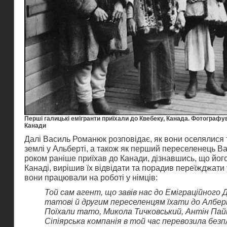
Перші галицькі емігранти приїхали до Квебеку, Канада. Фотограф
Канади
Далі Василь Романюк розповідає, як вони оселялися
землі у Альберті, а також як перший переселенець Ва
роком раніше приїхав до Канади, дізнавшись, що йог
Канаді, вирішив їх відвідати та порадив переїжджати 
вони працювали на роботі у німців:
Той сам агент, що завів нас до Еміграційного 
татові й другим переселенцям їхати до Албер
Поїхали тато, Микола Тичковський, Антін Пайш
Сіпіярська компанія в той час перевозила без