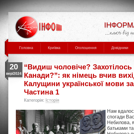
ІНФОРМ
Головна
Криївка
Оголошення
Довідники
20
“Видиш чоловіче? Захотілось
Канади?”: як німець вчив вихі
вер/2024
Калущини української мови з
Частина 1
Категорія:
Історія
Нам вдалося
спогади Ва
Небилова, я
батьками т
Небилова е