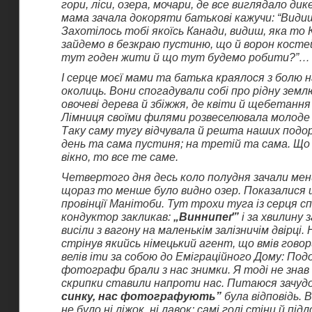
гори, ліси, озера, мочари, де все виглядало ди
мама зачала докоряти батькові кажучи: “Видиш
Захотілось тобі якоїсь Канади, видиш, яка то
зайдемо в безкраю пустиню, що й ворон косте
тут годен жити й що тут будемо робити?”…
І серце моєї мами та батька краялося з болю н
околиць. Вони спогадували собі про рідну земл
овочеві дерева й збіжжя, де квіти й щебетанн
Лімниця своїми филями розвеселювала молоде 
Таку саму тугу відчувала й решта наших подор
день та сама пустиня; на третій та сама. Що
вікно, то все те саме.
Четвертого дня десь коло полудня зачали мен
щораз то менше було видно озер. Показалися
провінції Манітоби. Тут трохи туга із серця с
кондуктор закликав:
„Виннипеґ”
і за хвилину 
висіли з вагону на маленькім залізничім двірці.
стрінув якийсь німецький агент, що вмів говор
велів іти за собою до Еміграційного Дому: Подо
фотографи брали з нас знимки. Я тоді не знав
скрипки ставили напроти нас. Питаюся зачуд
синку, нас фотографують”
була відповідь. 
не було ні ліжок, ні лавок; самі голі стіни й під