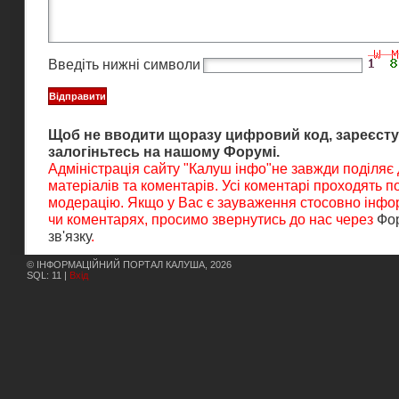
Введіть нижні символи
Щоб не вводити щоразу цифровий код, зареєсту
залогіньтесь на нашому Форумі.
Адміністрація сайту "Калуш інфо"не завжди поділяє
матеріалів та коментарів. Усі коментарі проходять 
модерацію. Якщо у Вас є зауваження стосовно інфор
чи коментарях, просимо звернутись до нас через
Фо
зв'язку
.
© ІНФОРМАЦІЙНИЙ ПОРТАЛ КАЛУША, 2026
SQL: 11 |
Вхід