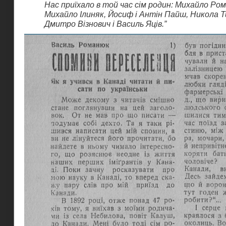
Нас приїхало в той час сім родин: Михайло Ром
Михайло Ілиняк, Йосиф і Антін Пайш, Никола Т
Дмитро Візнович і Василь Яців.”