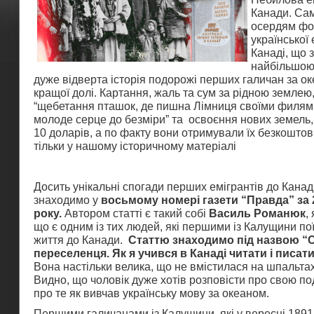
Канади. Са
осердям ф
української 
Канаді, що з
найбільшою 
дуже відверта історія подорожі перших галичан за о
кращої долі. Картання, жаль та сум за рідною землею
“щебетання пташок, де пишна Лімниця своїми филя
молоде серце до безміри” та освоєння нових земель, 
10 доларів, а по факту вони отримували їх безкоштовн
тільки у нашому історичному матеріалі
Досить унікальні спогади перших емігрантів до Кана
знаходимо у
восьмому номері газети “Правда” за 
року.
Автором статті є такий собі
Василь Романюк
,
що є одним із тих людей, які першими із Калущини по
життя до Канади.
Статтю знаходимо під назвою 
переселенця. Як я учився в Канаді читати і писат
Вона настільки велика, що не вмістилася на шпальта
Видно, що чоловік дуже хотів розповісти про свою п
про те як вивчав українську мову за океаном.
Першими галичанами із Калущини, які у вересні 1891