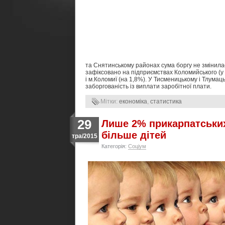
та Снятинському районах сума боргу не змінила
зафіксовано на підприємствах Коломийського (у 2
і м.Коломиї (на 1,8%). У Тисменицькому і Тлумац
заборгованість із виплати заробітної плати.
Мітки:
економіка
,
статистика
29
Лише 2% прикарпатських
більше дітей
тра/2015
Категорія:
Соціум