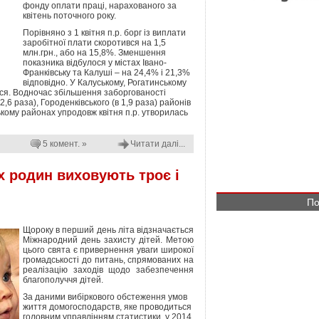
фонду оплати праці, нарахованого за
квітень поточного року.
Порівняно з 1 квітня п.р. борг із виплати
заробітної плати скоротився на 1,5
млн.грн., або на 15,8%. Зменшення
показника відбулося у містах Івано-
Франківську та Калуші – на 24,4% і 21,3%
відповідно. У Калуському, Рогатинському
ся. Водночас збільшення заборгованості
,6 раза), Городенківського (в 1,9 раза) районів
ькому районах упродовж квітня п.р. утворилась
5 комент. »
Читати далі...
 родин виховують троє і
По
Щороку в перший день літа відзначається
Міжнародний день захисту дітей. Метою
цього свята є привернення уваги широкої
громадськості до питань, спрямованих на
реалізацію заходів щодо забезпечення
благополуччя дітей.
За даними вибіркового обстеження умов
життя домогосподарств, яке проводиться
головним управлінням статистики, у 2014