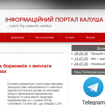
ІНФОРМАЦІЙНИЙ ПОРТАЛ КАЛУША
Довідники
Фотоальбоми
Історія
Форум
Дошк
28-06-26
-
Продам т
13-07-26
-
Ми — виро
24-07-26
-
Комерцій
 боржників з виплати
вах
Наш Телеграм кана
Головне управління статистики інформує.
Загальна сума заборгованості із виплати
заробітної плати в цілому по економіці
області (включаючи підприємства-
банкрути та економічно неактивні
підприємства) на 1 травня 2015р.
становила 7,8 млн.грн., що складає 1,2%