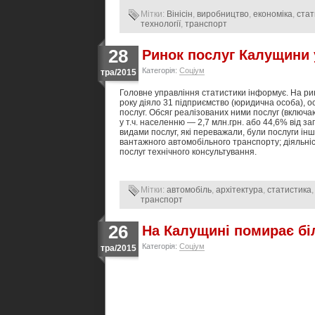
Мітки:
Вінісін
,
виробництво
,
економіка
,
стат
технології
,
транспорт
28
Ринок послуг Калущини у
Категорія:
Соціум
тра/2015
Головне управління статистики інформує. На рин
року діяло 31 підприємство (юридична особа), о
послуг. Обсяг реалізованих ними послуг (включаю
у т.ч. населенню — 2,7 млн.грн. або 44,6% від з
видами послуг, які переважали, були послуги ін
вантажного автомобільного транспорту; діяльніс
послуг технічного консультування.
Мітки:
автомобіль
,
архітектура
,
статистика
,
транспорт
26
На Калущині помирає бі
Категорія:
Соціум
тра/2015