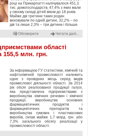
році на Прикарпатті налічувалося 451,3
тис. домогосподарств, 47,4% з яких мали
у своєму складі дітей віком до 18 років.
Майже дві третини таких родин
виховували по одній дитині, 32,2% – по
дві та лише 2,3% – три дитини і більше.
Обговорити
Читати далі...
дприємствами області
 155,5 млн. грн.
За інформацією ГУ статистики, хімічній та
нафтохімічній промисловості належить
одне з провідних місць серед видів
промислової діяльності області. За 2014
рік обсяг реалізованої продукції галузі,
яка представлена підприємствами з
виробництва хімічних речовин і хімічної
продукції, виробництва основних
фармацевтичних продуктів і
фармацевтичних препаратів та
виробництва гумових і пластмасових
виробів, склав майже 1,7 млрд. грн. або
7,3% загального обсягу реалізації у
промисловості області.