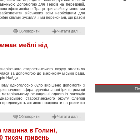
вих, яким ми передали власноруч виготовлені
равжньою допомогою для Героїв на передовій,
сокою ефективністю.Праця триває безупинно, ми
абезпечити військових всім необхідним для
бні спільні зусилля, і ми переконані, що разом
Обговорити
Читати далі...
римав меблі від
днарівського старостинського округу оплатила
улася за допомогою до виконкому міської ради,
дрія Найди.
и. Тому одноголосно було вирішено допомогти з
По
ризначення. Щира вдячність пані Ірині, громаді
 в матеріальному оснащенні одного із закладів
нарівського старостинського округу Олегові
и продовжують активно працювати на розвиток
Обговорити
Читати далі...
а машина в Голині,
0 тисяч гривень