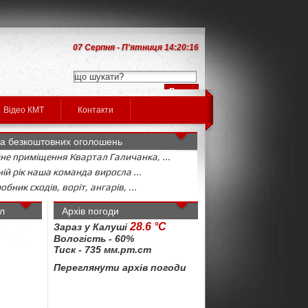
07 Серпня - П'ятниця 14:20:16
Відео КМТ
Контакти
а безкоштовних оголошень
не приміщення Квартал Галичанка, ...
ій рік наша команда виросла ...
бник сходів, воріт, ангарів, ...
л
Архів погоди
28.6 °C
Зараз у Калуші
Вологість - 60%
Тиск - 735 мм.рт.ст
Переглянути архів погоди