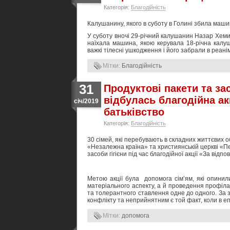
Категорія:
Благодійність
Калушанину, якого в суботу в Голині збила маши
У суботу вночі 29-річний калушанин Назар Хемич
наїхала машина, якою керувала 18-річна калу
важкі тілесні ушкодження і його забрали в реані
Мітки:
Благодійність
31
Продуктові пакети та зас
відбулась благодійна ак
січ/2019
батьківство
Категорія:
Благодійність
30 сімей, які перебувають в складних життєвих
«Незалежна країна» та християнській церкві «П
засоби гігієни під час благодійної акції «За відпо
Метою акції була допомога сім’ям, які опини
матеріального аспекту, а й проведення профілак
та толерантного ставлення одне до одного. За
конфлікту та неприйнятним є той факт, коли в е
Мітки:
допомога