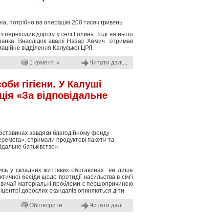
на, потрібно на операцію 200 тисяч гривень
 переходив дорогу у селі Голинь. Тоді на нього
шанка. Внаслідок аварії Назар Хемич отримав
маційне відділення Калуської ЦРЛ.
1 комент. »
Читати далі...
оби гігієни. У Калуші
ція «За відповідальне
 обставинах завдяки благодійному фонду
еремога», отримали продуктові пакети та
відальне батьківство».
лись у складних життєвих обставинах не лише
тичної бесіди щодо протидії насильства в сім’ї
 звичай матеріальні проблеми є першопричиною
піцентрі дорослих скандалів опиняються діти.
Обговорити
Читати далі...