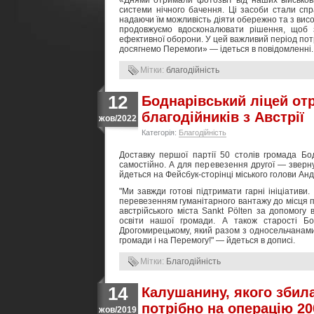
«Днями отримали фотозвіт від наших військо
системи нічного бачення. Ці засоби стали сп
надаючи їм можливість діяти обережно та з ви
продовжуємо вдосконалювати рішення, щоб з
ефективної оборони. У цей важливий період потрі
досягнемо Перемоги» — ідеться в повідомленні.
Мітки:
благодійність
12
Боднарівський ліцей от
благодійників з Австрії
жов/2022
Категорія:
Благодійність
Доставку першої партії 50 столів громада Бо
самостійно. А для перевезення другої — зверн
йдеться на Фейсбук-сторінці міського голови Ан
"Ми завжди готові підтримати гарні ініціатив
перевезенням гуманітарного вантажу до місця п
австрійського міста Sankt Pölten за допомогу
освіти нашої громади. А також старості Бод
Дрогомирецькому, який разом з односельчанам
громади і на Перемогу!" — йдеться в дописі.
Мітки:
Благодійність
14
Калушанину, якого збил
потрібно на операцію 20
жов/2019