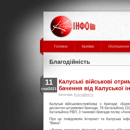
Головна
Криївка
Оголошення
Благодійність
11
Калуські військові отри
бачення від Калуської 
сер/2023
Категорія:
Благодійність
Калуські військовослужбовці з бригади «Бур
десантно-штурмової бригади, 78 батальйону 10
батальйону РВП, 3 танкової бригади полку «Азо
Про це повідомляє Інтернет та Калуська ін
"Вікна".