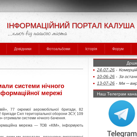
ІНФОРМАЦІЙНИЙ ПОРТАЛ КАЛУША
Довідники
Фотоальбоми
Історія
Форум
Дошк
24-07-26
-
Комерцій
10-06-26
-
За останн
13-07-26
-
Ми — виро
мали системи нічного
інформаційної мережі
Наш Телеграм кана
евій», 77 окремої аеромобільної бригади, 82
2 бригади Сил територіальної оборони ЗСУ, 109
в» отримали системи нічного бачення.
формаційна мережа — ТОВ «КІМ», інформують