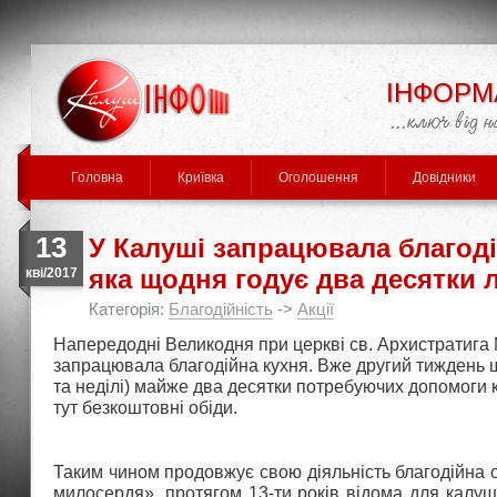
ІНФОРМ
Головна
Криївка
Оголошення
Довідники
13
У Калуші запрацювала благоді
яка щодня годує два десятки
кві/2017
Категорія:
Благодійність
->
Акції
Напередодні Великодня при церкві св. Архистратига
запрацювала благодійна кухня. Вже другий тиждень щ
та неділі) майже два десятки потребуючих допомоги
тут безкоштовні обіди.
Таким чином продовжує свою діяльність благодійна о
милосердя», протягом 13-ти років відома для калуш