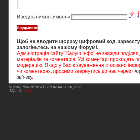
Введіть нижні символи
Щоб не вводити щоразу цифровий код, зареєсту
залогіньтесь на нашому Форумі.
Адміністрація сайту "Калуш інфо"не завжди поділяє
матеріалів та коментарів. Усі коментарі проходять 
модерацію. Якщо у Вас є зауваження стосовно інфор
чи коментарях, просимо звернутись до нас через
Фо
зв'язку
.
© ІНФОРМАЦІЙНИЙ ПОРТАЛ КАЛУША, 2026
SQL: 11 |
Вхід