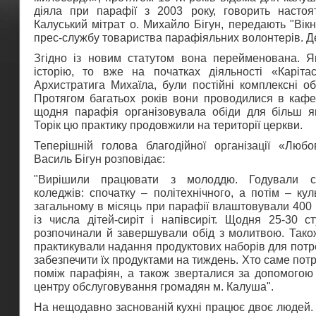
діяла при парафії з 2003 року, говорить настоя
Калуський мітрат о. Михайло Бігун, передають "Вік
прес-службу товариства парафіяльних волонтерів. Д
Згідно із новим статутом вона перейменована. 
історію, то вже на початках діяльності «Каріта
Архистратига Михаїла, були постійні комплексні о
Протягом багатьох років вони проводилися в кафе
щодня парафія організовувала обіди для більш як
Торік цю практику продовжили на території церкви.
Теперішній голова благодійної організації «Люб
Василь Бігун розповідає:
"Вирішили працювати з молоддю. Годували ст
коледжів: спочатку – політехнічного, а потім – кул
загальному в місяць при парафії влаштовували 400 о
із числа дітей-сиріт і напівсиріт. Щодня 25-30 с
розпочинали й завершували обід з молитвою. Тако
практикували надання продуктових наборів для пот
забезпечити їх продуктами на тиждень. Хто саме потр
поміж парафіян, а також зверталися за допомогою 
центру обслуговування громадян м. Калуша".
На нещодавно заснованій кухні працює двоє людей. Об