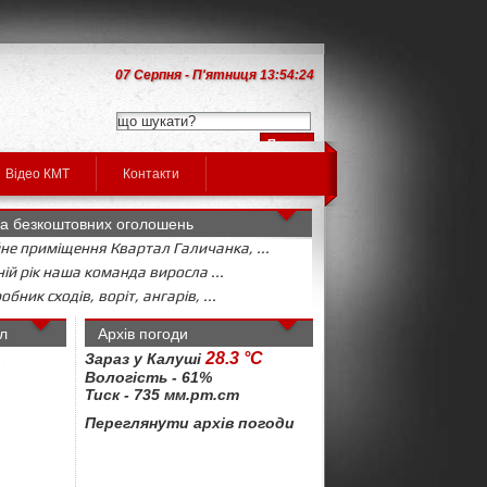
07 Серпня - П'ятниця 13:54:25
Відео КМТ
Контакти
а безкоштовних оголошень
не приміщення Квартал Галичанка, ...
ій рік наша команда виросла ...
бник сходів, воріт, ангарів, ...
л
Архів погоди
28.3 °C
Зараз у Калуші
Вологість - 61%
Тиск - 735 мм.рт.ст
Переглянути архів погоди