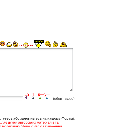
(обов’язково)
тутесь або залогіньтесь на нашому Форумі.
іляє думки авторських матеріалів та
ю модерацію. Якщо у Вас є зауваження