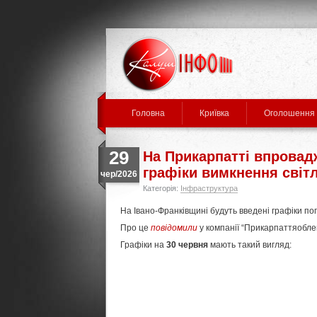
Головна
Криївка
Оголошення
29
На Прикарпатті впровад
графіки вимкнення світ
чер/2026
Категорія:
Інфраструктура
На Івано-Франківщині будуть введені графіки по
Про це
повідомили
у компанії “Прикарпаттяобле
Графіки на
30 червня
мають такий вигляд: