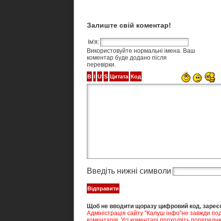
Залиште свій коментар!
Ім'я:
Використовуйте нормальні імена. Ваш
коментар буде додано після
перевірки.
Введіть нижні символи
Щоб не вводити щоразу цифровий код, зареєс
Адміністрація сайту "Калуш інфо"не завжди под
коментарів. Усі коментарі проходять попередн