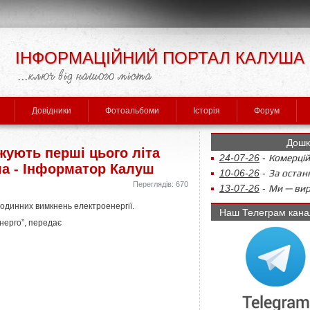
ІНФОРМАЦІЙНИЙ ПОРТАЛ КАЛУША
Довідники
Фотоальбоми
Історія
Форум
Дошк
жують перші цього літа
24-07-26
-
Комерцій
ла - Інформатор Калуш
10-06-26
-
За останн
Переглядів: 670
13-07-26
-
Ми — виро
годинних вимкнень електроенергії.
Наш Телеграм кана
нерго”, передає