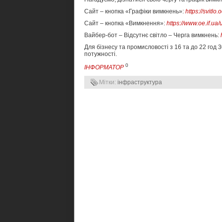
Сайт – кнопка «Графіки вимкнень»:
https://svitlo.o
Сайт – кнопка «Вимкнення»:
https://www.oe.if.ua
Вайбер-бот – Відсутнє світло – Черга вимкнень:
Для бізнесу та промисловості з 16 та до 22 год 
потужності.
0
ІНФОРМАТОР
Мітки:
інфраструктура