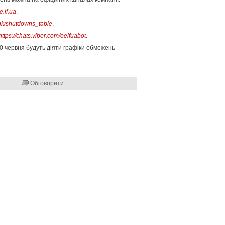
e.if.ua
.
/uk/shutdowns_table
.
https://chats.viber.com/oeifuabot
.
30 червня будуть діяти графіки обмежень
Обговорити