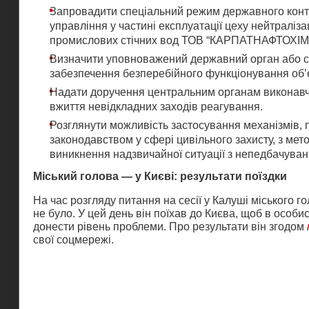
Запровадити спеціальний режим державного кон
управління у частині експлуатації цеху нейтраліза
промислових стічних вод ТОВ “КАРПАТНАФТОХІМ
Визначити уповноважений державний орган або с
забезпечення безперебійного функціонування об’є
Надати доручення центральним органам виконавч
вжиття невідкладних заходів реагування.
Розглянути можливість застосування механізмів,
законодавством у сфері цивільного захисту, з ме
виникнення надзвичайної ситуації з непедбачуван
Міський голова — у Києві: результати поїздки
На час розгляду питання на сесії у Калуші міського г
не було. У цей день він поїхав до Києва, щоб в особис
донести рівень проблеми. Про результати він згодом
свої соцмережі.