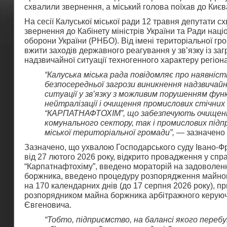
схвалили звернення, а міський голова поїхав до Києв
На сесії Калуської міської ради 12 травня депутати с
звернення до Кабінету міністрів України та Ради наці
оборони України (РНБО). Від імені територіальної гр
вжити заходів державного реагування у зв’язку із за
надзвичайної ситуації техногенного характеру регіон
“Калуська міська рада повідомляє про наявніст
безпосередньої загрози виникнення надзвичайно
ситуації у зв’язку з можливим порушенням фун
нейтралізації і очищення промислових стічних
“КАРПАТНАФТОХІМ”, що забезпечують очищенн
комунального сектору, так і промислових підп
міської територіальної громади”,
— зазначено 
Зазначено, що ухвалою Господарського суду Івано-Фр
від 27 лютого 2026 року, відкрито провадження у спр
“Карпатнафтохіму”, введено мораторій на задоволен
боржника, введено процедуру розпорядження майно
на 170 календарних днів (до 17 серпня 2026 року), п
розпорядником майна боржника арбітражного керуюч
Євгеновича.
“Тобто, підприємство, на балансі якого переб