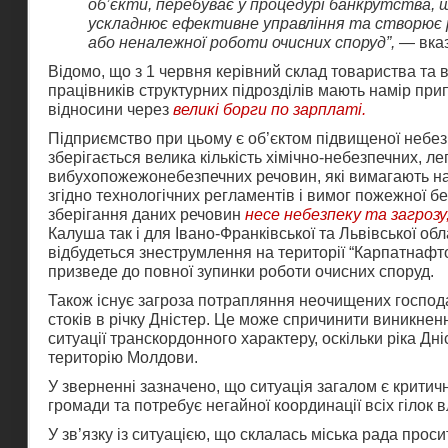
об’єкти, перебуває у процедурі банкрутства,
ускладнює ефективне управління та створює 
або неналежної роботи очисних споруд”,
— вказ
Відомо, що з 1 червня керівний склад товариства та в
працівників структурних підрозділів мають намір при
відносини через
великі борги по зарплаті.
Підприємство при цьому є об’єктом підвищеної небез
зберігається велика кількість хімічно-небезпечних, л
вибухопожежонебезпечних речовин, які вимагають н
згідно технологічних регламентів і вимог пожежної 
зберігання даних речовин
несе небезпеку та загрозу
Калуша так і для Івано-Франківської та Львівської об
відбудеться знеструмлення на території “Карпатнафто
призведе до повної зупинки роботи очисних споруд.
Також існує загроза потрапляння неочищених господ
стоків в річку Дністер. Це може спричинити виникнен
ситуації транскордонного характеру, оскільки ріка Дні
територію Молдови.
У зверненні зазначено, що ситуація загалом є критич
громади та потребує негайної координації всіх гілок 
У зв’язку із ситуацією, що склалась міська рада проси