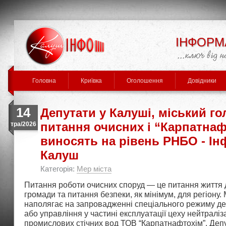
ІНФОРМ
Головна
Криївка
Оголошення
Довідники
14
Депутати у Калуші, міський го
питання очисних і “Карпатнаф
тра/2026
виносять на рівень РНБО - І
Калуш
Категорія:
Мер міста
Питання роботи очисних споруд — це питання життя 
громади та питання безпеки, як мінімум, для регіону.
наполягає на запровадженні спеціального режиму д
або управління у частині експлуатації цеху нейтраліз
промислових стічних вод ТОВ “Карпатнафтохім”. Депу