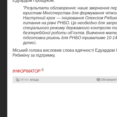
Едуардом Прощуком.
​”Результати обговорення: ​наше звернення пе
юристам Міністерства для формування чітког
Наступний крок — ініціювання Олексієм Рябик
питання на рівні РНБО. Це необхідно для зап
спеціального режиму державного контролю та
безперебійної роботи об’єктів. ​Вивчення мате
підготовка рішень для РНБО триватиме 10-14 
дописі.
Міський голова висловив слова вдячності Едуардові
Рябикіну за підтримку.
0
ІНФОРМАТОР
Мітки:
влада
Обговорит