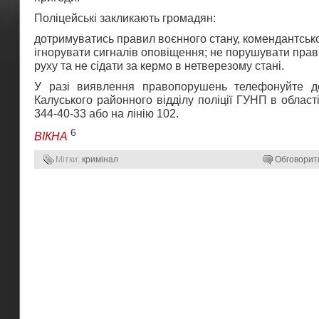
Поліцейські закликають громадян:
дотримуватись правил воєнного стану, комендантсько
ігнорувати сигналів оповіщення; не порушувати пра
руху та не сідати за кермо в нетверезому стані.
У разі виявлення правопорушень телефонуйте до
Калуського районного відділу поліції ГУНП в област
344-40-33 або на лінію 102.
6
ВІКНА
Мітки:
кримінал
Обговорит