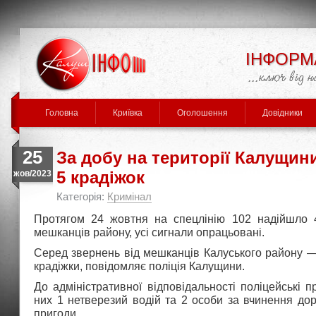
ІНФОРМ
Головна
Криївка
Оголошення
Довідники
25
За добу на території Калущин
5 крадіжок
жов/2023
Категорія:
Кримінал
Протягом 24 жовтня на спецлінію 102 надійшло 
мешканців району, усі сигнали опрацьовані.
Серед звернень від мешканців Калуського району —
крадіжки, повідомляє поліція Калущини.
До адміністративної відповідальності поліцейські п
них 1 нетверезий водій та 2 особи за вчинення до
пригоди.