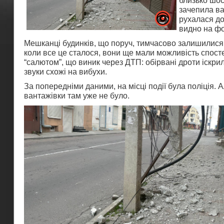
близько шос
зачепила ва
рухалася до
видно на фо
Мешканці будинків, що поруч, тимчасово залишилися б
коли все це сталося, вони ще мали можливість спосте
“салютом”, що виник через ДТП: обірвані дроти іскри
звуки схожі на вибухи.
За попередніми даними, на місці події була поліція. Ал
вантажівки там уже не було.