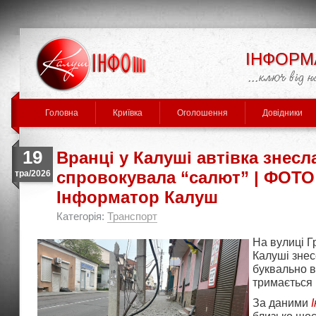
ІНФОРМ
Головна
Криївка
Оголошення
Довідники
19
Вранці у Калуші автівка знесла
спровокувала “салют” | ФОТО 
тра/2026
Інформатор Калуш
Категорія:
Транспорт
На вулиці Г
Калуші знес
буквально в
тримається 
За даними
І