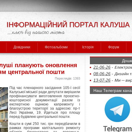
ІНФОРМАЦІЙНИЙ ПОРТАЛ КАЛУША
Довідники
Фотоальбоми
Історія
Форум
Дошк
Калуші планують оновлення
21-06-26
-
Електром
ям центральної пошти
08-06-26
-
Дизайн та
Переглядів: 1393
13-07-26
-
Ми — виро
Під час пленарного засідання 105-ї сесії
Наш Телеграм кана
Калуської міської ради депутати вирішили
профінансувати виготовлення проєктно-
кошторисної документації разом із
експертною оцінкою капремонту і
благоустрою території за адресою: пр-т
Лесі Українки, 19. Йдеться про площу
перед будівлею центральної пошти.
Кошти в сумі 250 тис. грн передбачили в
рамках програми капітального ремонту