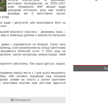
об'єктів благоустрою та дорожньо-
мостового господарства на 2025–2027
роки. Управління ЖКГ міської ради
упродовж поточного року має знайти
фахівців, які б виготовили проєкт
 угоду.
ї ради і депутатів, аби реалізувати його за
ного.
ішаній власності (частина – державна, інша –
 Сама ж земельна ділянка є власністю Калуської
о давно і піднімається не вперше. Свого часу
априклад, зі встановленням на площі пам’ятника
бо монумента Небесній сотні. У 2021 році на
робило проєкт-концепцію реконструкції, який
іоритети змістились. Тож зараз ідеться, наразі,
По
справжню окрасу міста є. І для цього вишукують
 Найда: «Ми активно працюємо над пошуком
даємо заявки на участь у різних грантових
ки грантовим коштам нам все-таки вдасться
Обговорити