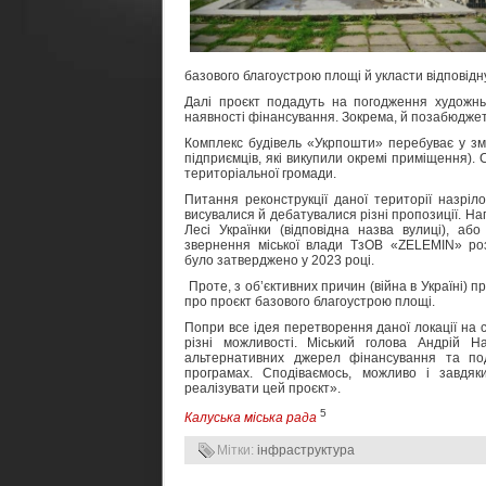
базового благоустрою площі й укласти відповідну
Далі проєкт подадуть на погодження художньо
наявності фінансування. Зокрема, й позабюджет
Комплекс будівель «Укрпошти» перебуває у зм
підприємців, які викупили окремі приміщення).
територіальної громади.
Питання реконструкції даної території назріл
висувалися й дебатувалися різні пропозиції. Н
Лесі Українки (відповідна назва вулиці), а
звернення міської влади ТзОВ «ZELEMIN» роз
було затверджено у 2023 році.
Проте, з об’єктивних причин (війна в Україні) пр
про проєкт базового благоустрою площі.
Попри все ідея перетворення даної локації на 
різні можливості. Міський голова Андрій
альтернативних джерел фінансування та по
програмах. Сподіваємось, можливо і завдя
реалізувати цей проєкт».
5
Калуська міська рада
Мітки:
інфраструктура