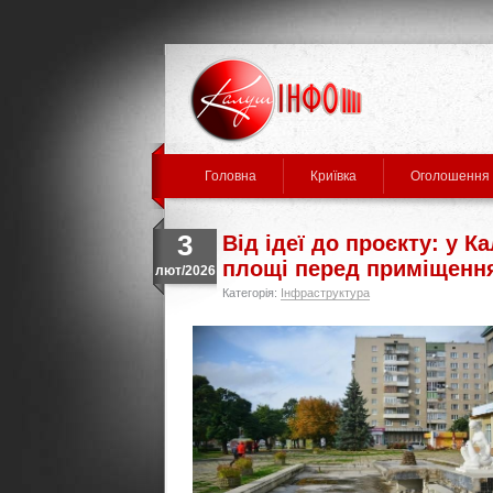
Головна
Криївка
Оголошення
3
Від ідеї до проєкту: у 
площі перед приміщенн
лют/2026
Категорія:
Інфраструктура