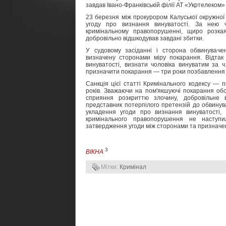
завдав Івано-Франківській філії АТ «Укртелеком» 
23 березня між прокурором Калуської окружно
угоду про визнання винуватості. За нею 
кримінальному правопорушенні, щиро розка
добровільно відшкодував завдані збитки.
У судовому засіданні і сторона обвинуваче
визначену сторонами міру покарання. Відтак
винуватості, визнати чоловіка винуватим за ч
призначити покарання — три роки позбавлення 
Санкція цієї статті Кримінального кодексу — 
років. Зважаючи на пом'якшуючі покарання об
сприяння розкриттю злочину, добровільне 
представник потерпілого претензій до обвинув
укладення угоди про визнання винуватості, 
кримінального правопорушення не наступи
затвердження угоди між сторонами та призначен
3
ВІКНА
Мітки:
Кримінал