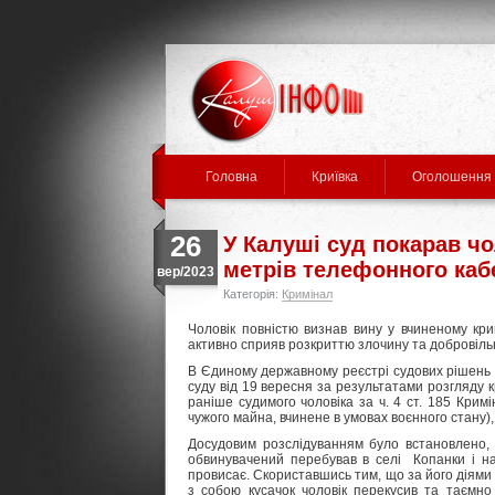
Головна
Криївка
Оголошення
26
У Калуші суд покарав чо
метрів телефонного ка
вер/2023
Категорія:
Кримінал
Чоловік повністю визнав вину у вчиненому кр
активно сприяв розкриттю злочину та добровільн
В Єдиному державному реєстрі судових рішень
суду від 19 вересня за результатами розгляду
раніше судимого чоловіка за ч. 4 ст. 185 Кри
чужого майна, вчинене в умовах воєнного стану),
Досудовим розслідуванням було встановлено, 
обвинувачений перебував в селі Копанки і на 
провисає. Скориставшись тим, що за його діями
з собою кусачок чоловік перекусив та таємн