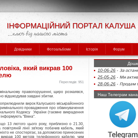
ІНФОРМАЦІЙНИЙ ПОРТАЛ КАЛУША
Довідники
Фотоальбоми
Історія
Форум
Дошк
ловіка, який викрав 100
10-06-26
-
За останн
белю
25-05-26
-
Ми актив
Переглядів: 951
28-06-26
-
Продам т
имінальному правопорушенні, щиро розкаявся,
Наш Телеграм кана
о відшкодував завдані збитки.
 оприлюднили вирок Калуського міськрайонного
 кримінального провадження про обвинувачення
мінального Кодексу України (таємне викрадення
 інформують "Вікна".
що 13 лютого цього року, приблизно о 21.30,
повітряній лінії зв'язку побачив кабель, який
 ніхто не спостерігає, за допомогою принесених
о викрав 100 метрів телефонного кабелю, чим