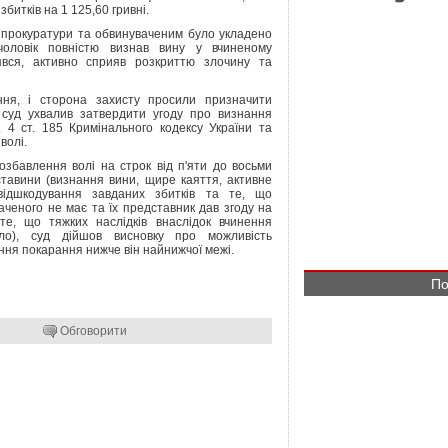
збитків на 1 125,60 гривні.
ї прокуратури та обвинуваченим було укладено
чоловік повністю визнав вину у вчиненому
явся, активно сприяв розкриттю злочину та
ння, і сторона захисту просили призначити
 суд ухвалив затвердити угоду про визнання
. 4 ст. 185 Кримінального кодексу України та
волі.
позбавлення волі на строк від п'яти до восьми
ставини (визнання вини, щире каяття, активне
відшкодування завданих збитків та те, що
аченого не має та їх представник дав згоду на
те, що тяжких наслідків внаслідок вчинення
ло), суд дійшов висновку про можливість
ня покарання нижче він найнижчої межі.
По
Обговорити