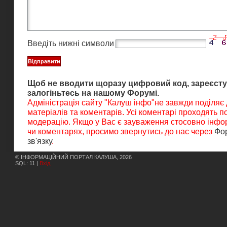
Введіть нижні символи
Щоб не вводити щоразу цифровий код, зареєсту
залогіньтесь на нашому Форумі.
Адміністрація сайту "Калуш інфо"не завжди поділяє
матеріалів та коментарів. Усі коментарі проходять 
модерацію. Якщо у Вас є зауваження стосовно інфор
чи коментарях, просимо звернутись до нас через
Фо
зв'язку
.
© ІНФОРМАЦІЙНИЙ ПОРТАЛ КАЛУША, 2026
SQL: 11 |
Вхід