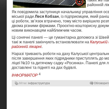
таких же па
районній лік
Як повідомила заступниця начальниці управління осв
міської ради
Леся Кобзан
, із підприємцем, який ран
ці роботи, зв’язок втрачено, тому місто вирішило роз
двома різними фірмами. Проєктно-кошторисну докум
новим виконавцям найближчим часом.
Ці сонячні панелі — це гуманітарна допомога зі Швейц
такі ж панелі закінчують встановлювати на
Калуській
районній лікарні
.
Наразі тривають роботи на даху Калуської центрально
після завершення яких підрядники приступлять до м
ліцеї №10 та дитячому садку «Росинка». Панелі для 
доставлені та підняті на дах будівлі.
4
ІНФОРМАТОР
Мітки:
інфраструктура
Обговорит