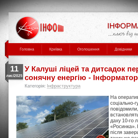
ІНФОРМ
Головна
Криївка
Оголошення
Довідники
11
У Калуші ліцей та дитсадок пе
сонячну енергію - Інформато
лис/2025
Категорія:
Інфраструктура
На оператив
соціально-г
повідомили
встановлять
даху 10-го 
«Росинка». 
після заве