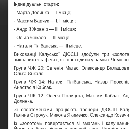
Індивідуальні старти:
- Марта Долинка — І місце;
- Максим Барчук — І, ІІ місця;
- Андрій Жовнір — ІІІ, І місця;
- Ольга Єнкало — ІІІ місце;
- Наталя Плібанська — ІІІ місце.
Вихованці Калуської ДЮСШ здобули три «золота
змішаних естафетах, які проходили у рамках Чемпіо
Група ЧЖ 20: Євгенія Магас, Олександр Балашове
Ольга Єнкало.
Група ЧЖ 14: Наталя Плібанська, Назар Прокопі
Анастасія Каблак.
Група ЧЖ 12: Олеся Полицька, Максим Каблак, Ан
Долинка.
Зі спортсменами працюють тренери ДЮСШ Калус
Галина Строчук, Микола Якимечко, Олександр Козач
Із «золотом» повертається зі змагань і калушани
Йому не було рівних у перший день Чемпіонату 