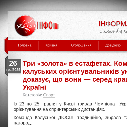
ІНФОРМ
Головна
Криївка
Оголошення
Довідники
26
Три «золота» в естафетах. Ко
калуських орієнтувальників у
тра/2025
доказує, що вони — серед кра
Україні
Категорія:
Спорт
Із 23 по 25 травня у Києві тривав Чемпіонат Укра
орієнтування на спринтерських дистанціях.
Команда Калуської ДЮСШ, традиційно, зібрала 
нагород.