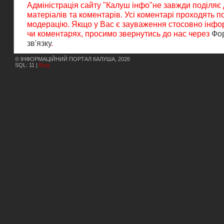
Адміністрація сайту "Калуш інфо"не завжди поділяє
матеріалів та коментарів. Усі коментарі проходять 
модерацію. Якщо у Вас є зауваження стосовно інфор
чи коментарях, просимо звернутись до нас через
Фо
зв'язку
.
© ІНФОРМАЦІЙНИЙ ПОРТАЛ КАЛУША, 2026
SQL: 11 |
Вхід