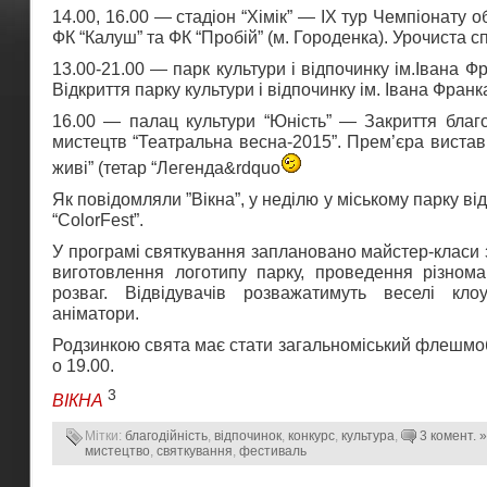
14.00, 16.00 — стадіон “Хімік” — IX тур Чемпіонату о
ФК “Калуш” та ФК “Пробій” (м. Городенка). Урочиста 
13.00-21.00 — парк культури і відпочинку ім.Івана 
Відкриття парку культури і відпочинку ім. Івана Франк
16.00 — палац культури “Юність” — Закриття благ
мистецтв “Театральна весна-2015”. Прем’єра виста
живі” (тетар “Легенда&rdquo
Як повідомляли ”Вікна”, у неділю у міському парку в
“ColorFest”.
У програмі святкування заплановано майстер-класи з
виготовлення логотипу парку, проведення різноман
розваг. Відвідувачів розважатимуть веселі кло
аніматори.
Родзинкою свята має стати загальноміський флешмо
о 19.00.
3
ВІКНА
Мітки:
благодійність
,
відпочинок
,
конкурс
,
культура
,
3 комент. »
мистецтво
,
святкування
,
фестиваль