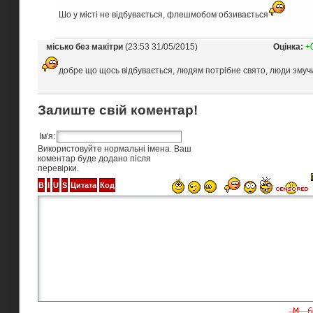
Шо у місті не відбувається, флешмобом обзивається
місько без макітри
(23:53 31/05/2015)
Оцінка:
+
добре що щось відбувається, людям потрібне свято, люди змучил
Залиште свій коментар!
Ім'я:
Використовуйте нормальні імена. Ваш
коментар буде додано після
перевірки.