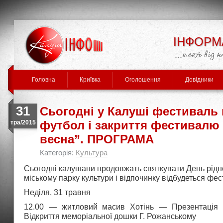
ІНФОРМ
Головна
Криївка
Оголошення
Довідники
31
Сьогодні у Калуші фестиваль 
футбол і закриття фестивалю
тра/2015
весна”. ПРОГРАМА
Категорія:
Культура
Сьогодні калушани продовжать святкувати День рідн
міському парку культури і відпочинку відбудеться фес
Неділя, 31 травня
12.00 — житловий масив Хотінь — Презентація к
Відкриття меморіальної дошки Г. Рожанському