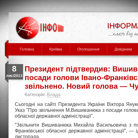
ІНФОРМ
Головна
Криївка
Оголошення
Довідники
8
Президент підтвердив: Вишив
посади голови Івано-Франків
лис/2013
звільнено. Новий голова — Ч
Категорія:
Влада
Сьогодні на сайті Президента України Віктора Яну
Указ "Про звільнення М.Вишиванюка з посади голови
обласної державної адміністрації".
“Звільнити Вишиванюка Михайла Васильовича з по
Франківської обласної державної адміністрації”, — і
листопада.