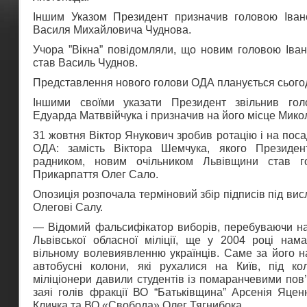
Іншим Указом Президент призначив головою Іван
Василя Михайловича Чуднова.
Учора ”Вікна” повідомляли, що новим головою Іван
став Василь Чуднов.
Представлення нового голови ОДА планується сьогодн
Іншими своїми указати Президент звільнив го
Едуарда Матввійчука і призначив на його місце Мико
31 жовтня Віктор Янукович зробив ротацію і на поса
ОДА: замість Віктора Шемчука, якого Президен
радником, новим очільником Львівщини став го
Прикарпаття Олег Сало.
Опозиція розпочала терміновий збір підписів під ви
Олегові Салу.
— Відомий фальсифікатор виборів, перебуваючи на
Львівської обласної міліції, ще у 2004 році нам
вільному волевиявленню українців. Саме за його н
автобусні колони, які рухалися на Київ, під к
міліціонери давили студентів із помаранчевими пов’
заяі голів фракції ВО “Батьківщина” Арсенія Яцен
Кличка та ВО «Свобода» Олег Тягнибока.