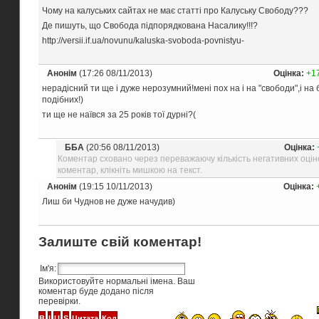
Чому на калуських сайтах не має статті про Калуську Свободу???
Де пишуть, що Свобода підпорядкована Насалику!!!?
http://versii.if.ua/novunu/kaluska-svoboda-povnistyu-
Анонім
(17:26 08/11/2013)
Оцінка:
+1
нерадісний ти ще і дуже нерозумний!мені пох на і на "свободи",і на
подібних!)
ти ще не наївся за 25 років тої дурні?(
ББА
(20:56 08/11/2013)
Оцінка:
Коментар сховано через переважаючу кількість негативних оцін
коментар, клікніть мишкою на текст.
Анонім
(19:15 10/11/2013)
Оцінка:
Лиш би Чуднов не дуже начудив)
Залиште свій коментар!
Ім'я:
Використовуйте нормальні імена. Ваш
коментар буде додано після
перевірки.