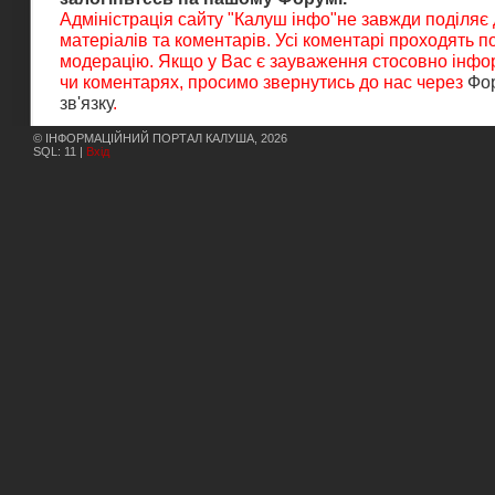
Адміністрація сайту "Калуш інфо"не завжди поділяє
матеріалів та коментарів. Усі коментарі проходять 
модерацію. Якщо у Вас є зауваження стосовно інфор
чи коментарях, просимо звернутись до нас через
Фо
зв'язку
.
© ІНФОРМАЦІЙНИЙ ПОРТАЛ КАЛУША, 2026
SQL: 11 |
Вхід