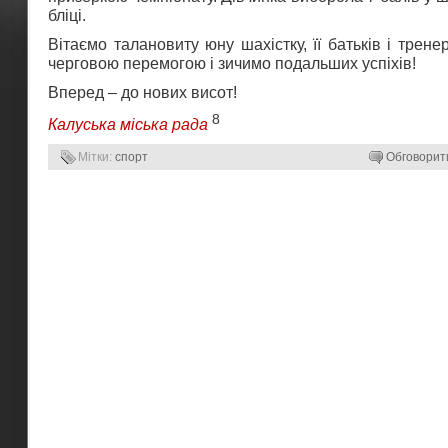
бліці.
Вітаємо талановиту юну шахістку, її батьків і трен
черговою перемогою і зичимо подальших успіхів!
Вперед – до нових висот!
8
Калуська міська рада
Мітки:
спорт
Обговорит