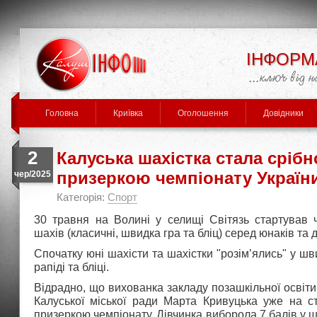
ІНФОРМ
Головна
Криївка
Оголошення
Довідники
2
Калуська шахістка стала сріб
призеркою чемпіонату Україн
чер/2025
Категорія:
Спорт
30 травня на Волині у селищі Світязь стартував ч
шахів (класичні, швидка гра та бліц) серед юнаків та д
Спочатку юні шахісти та шахістки "розімʼялись" у ш
рапіді та бліці.
Відрадно, що вихованка закладу позашкільної освіт
Калуської міської ради Марта Кривуцька уже на ст
призеркою чемпіонату. Дівчинка виборола 7 балів у ш