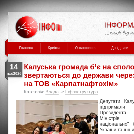
ІНФОРМ
Головна
Криївка
Оголошення
Довідники
14
Калуська громада б’є на споло
звертаються до держави чере
тра/2026
на ТОВ «Карпатнафтохім»
Категорія:
Влада
->
Інфраструктура
Депутати Калу
підтримал
Президента У
Міністрів
національної 
України та інш