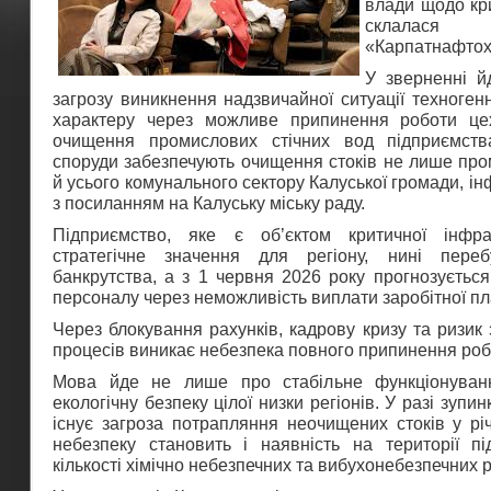
влади щодо кри
склала
«Карпатнафтох
У зверненні й
загрозу виникнення надзвичайної ситуації техногенн
характеру через можливе припинення роботи цех
очищення промислових стічних вод підприємств
споруди забезпечують очищення стоків не лише пром
й усього комунального сектору Калуської громади, 
з посиланням на Калуську міську раду.
Підприємство, яке є об’єктом критичної інфр
стратегічне значення для регіону, нині пере
банкрутства, а з 1 червня 2026 року прогнозуєтьс
персоналу через неможливість виплати заробітної пл
Через блокування рахунків, кадрову кризу та ризик
процесів виникає небезпека повного припинення роб
Мова йде не лише про стабільне функціонуван
екологічну безпеку цілої низки регіонів. У разі зуп
існує загроза потрапляння неочищених стоків у рі
небезпеку становить і наявність на території пі
кількості хімічно небезпечних та вибухонебезпечних 