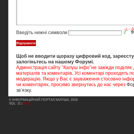
Введіть нижні символи
Щоб не вводити щоразу цифровий код, зареєсту
залогіньтесь на нашому Форумі.
Адміністрація сайту "Калуш інфо"не завжди поділяє
матеріалів та коментарів. Усі коментарі проходять 
модерацію. Якщо у Вас є зауваження стосовно інфор
чи коментарях, просимо звернутись до нас через
Фо
зв'язку
.
© ІНФОРМАЦІЙНИЙ ПОРТАЛ КАЛУША, 2026
SQL: 11 |
Вхід