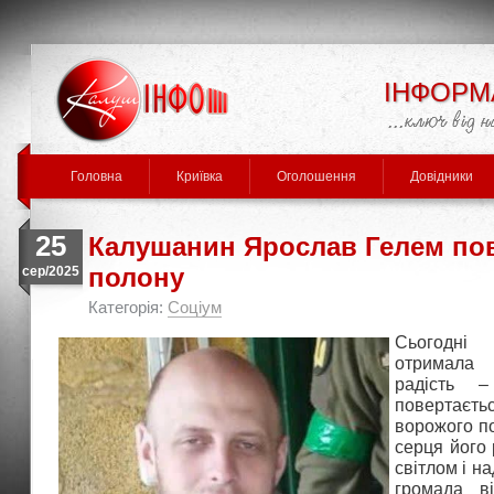
ІНФОРМ
Головна
Криївка
Оголошення
Довідники
25
Калушанин Ярослав Гелем пов
полону
сер/2025
Категорія:
Соціум
Сьогодн
отримала
радість 
поверта
ворожого по
серця його
світлом і на
громада ві