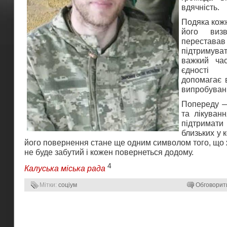
вдячність.
Подяка кожн
його виз
перестав
підтримув
важкий ча
єдності
допомагає 
випробуван
Попереду —
та лікуван
підтримати
близьких у 
його повернення стане ще одним символом того, що
не буде забутий і кожен повернеться додому.
4
Калуська міська рада
Мітки:
соціум
Обговорит