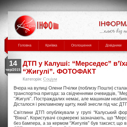
ІНФОРМ
Головна
Криївка
Оголошення
Довідники
14
ДТП у Калуші: “Мерседес” в’їх
“Жигулі”. ФОТОФАКТ
чер/2015
Категорія:
Соціум
Вчора на вулиці Олени Пчілки (поблизу Пошти) стала
транспортна пригода: за свідченнями очевидців, "Мер
"Жигулі". Постраждалих немає, але машинам неабияк
Дісталося і рекламному щиту, який знесли під час ДТ
Світлини ДТП опублікували у групі “Калуський фор
”Вікна”. Користувачі соцмережі зазначають, що “Мерсе
без бампера, а за кермом “Жигулів” був таксист, що 