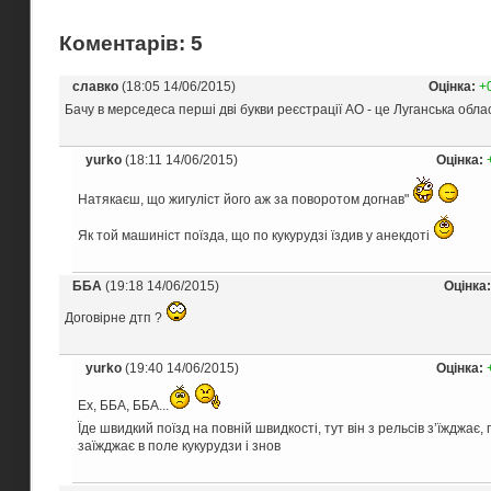
Коментарів: 5
славко
(18:05 14/06/2015)
Оцінка:
+
Бачу в мерседеса перші дві букви реєстрації АО - це Луганська обл
yurko
(18:11 14/06/2015)
Оцінка:
Натякаєш, що жигуліст його аж за поворотом догнав"
Як той машиніст поїзда, що по кукурудзі їздив у анекдоті
ББА
(19:18 14/06/2015)
Оцінка:
Договірне дтп ?
yurko
(19:40 14/06/2015)
Оцінка:
Ех, ББА, ББА...
Їде швидкий поїзд на повній швидкості, тут він з рельсів з’їжджає, 
заїжджає в поле кукурудзи і знов