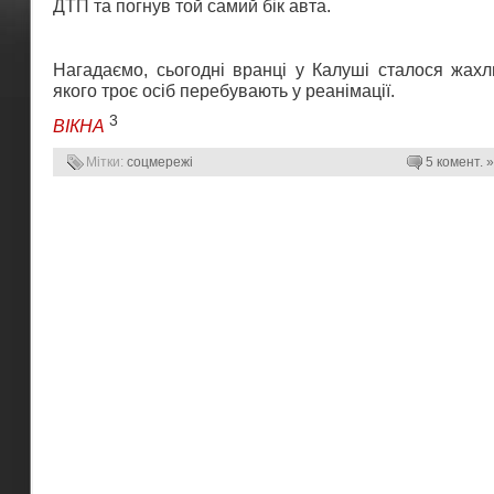
ДТП та погнув той самий бік авта.
Нагадаємо, сьогодні вранці у Калуші сталося жахл
якого троє осіб перебувають у реанімації.
3
ВІКНА
Мітки:
соцмережі
5 комент. »