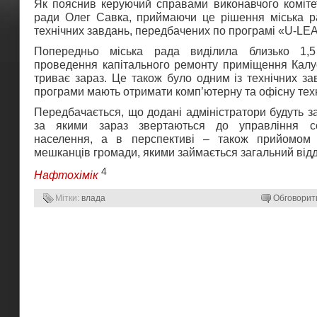
Як пояснив керуючий справами виконавчого комітет
ради Олег Савка, приймаючи це рішення міська р
технічних завдань, передбачених по програмі «U-LE
Попередньо міська рада виділила близько 1,
проведення капітального ремонту приміщення Калу
триває зараз. Це також було одним із технічних за
програми мають отримати комп’ютерну та офісну техні
Передбачається, що додані адміністратори будуть з
за якими зараз звертаються до управління со
населення, а в перспективі – також прийомом
мешканців громади, якими займається загальний відд
4
Нафтохімік
Мітки:
влада
Обговорит