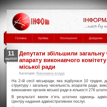
ІНФОРМ
Головна
Криївка
Оголошення
Довідники
11
Депутати збільшили загальну 
апарату виконавчого комітету
гру/2020
міської ради
Категорія:
Виконавча влада
На 2-ій сесії міськради, яка відбулася 10 грудня, 
структуру і загальну чисельність апаратів ради, вик
виконавчих органів міської ради в кількості 276 штат
В результаті ввели п’ять штатних одиниць адміні
Центру надання адміністративних послуг.