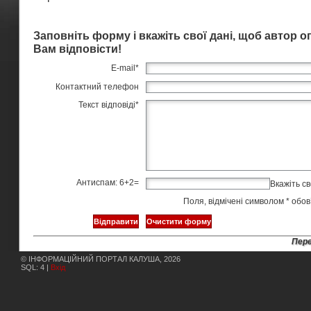
Заповніть форму і вкажіть свої дані, щоб автор 
Вам відповісти!
E-mail
*
Контактний телефон
Текст відповіді
*
Антиспам: 6+2=
Вкажіть св
Поля, відмічені символом
*
обов’
Пере
© ІНФОРМАЦІЙНИЙ ПОРТАЛ КАЛУША, 2026
SQL: 4 |
Вхід