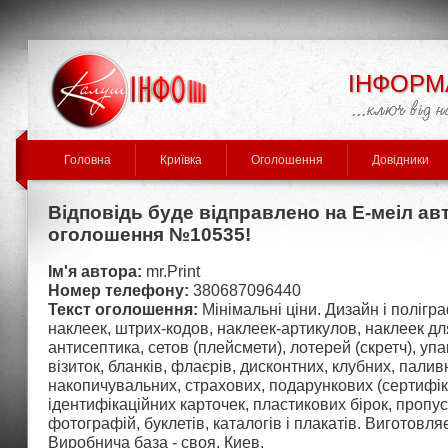
ІНФОРМ
Головна
Криївка
Оголошення
Довідники
Відповідь буде відправлено на Е-меіл ав
оголошення №10535!
Ім'я автора:
mr.Print
Номер телефону:
380687096440
Текст оголошення:
Мінімальні ціни. Дизайн і полігр
наклеек, штрих-кодов, наклеек-артикулов, наклеек дл
антисептика, сетов (плейсмети), лотерей (скретч), упа
візиток, бланків, флаєрів, дисконтних, клубних, пали
накопичувальних, страхових, подарункових (сертифіка
ідентифікаційних карточек, пластикових бірок, пропус
фотографій, буклетів, каталогів і плакатів. Виготовл
Виробнича база - своя. Киев.