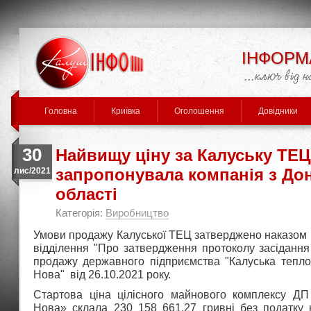
ІНФОРМ
Головна
Криївка
Оголошення
Довідники
30
Найвищу ціну за Калуську ТЕЦ
запропонувала компанія з До
лис/2021
області
Категорія:
Виробництво
Умови продажу Калуської ТЕЦ затверджено наказом 
відділення "Про затвердження протоколу засідання а
продажу державного підприємства "Калуська тепл
Нова" від 26.10.2021 року.
Стартова ціна цілісного майнового комплексу Д
Нова» склала 230 158 661,27 гривні без податку н