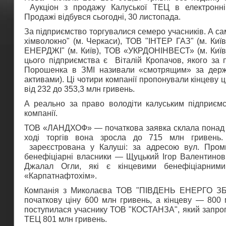
Аукціон з продажу Калуської ТЕЦ в електронні
Продажі відбувся сьогодні, 30 листопада.
За підприємство торгувалися семеро учасників. А с
хімволокно" (м. Черкаси), ТОВ "ІНТЕР ГАЗ" (м. К
ЕНЕРДЖІ" (м. Київ), ТОВ «УКРДОНІНВЕСТ» (м. Київ,
цього підприємства є Віталій Кропачов, якого за 
Порошенка в ЗМІ називали «смотрящим» за держ
активами). Ці чотири компанії пропонували кінцеву 
від 232 до 353,3 млн гривень.
А реально за право володіти калуським підприєм
компанії.
ТОВ «ЛАНДХОФ» — початкова заявка склала понад 4
ході торгів вона зросла до 715 млн гривен
зареєстрована у Калуші: за адресою вул. Проми
бенефіціарні власники — Щуцький Ігор Валентинов
Джалал Огли, які є кінцевими бенефіціарним
«Карпатнафтохім».
Компанія з Миколаєва ТОВ "ПІВДЕНЬ ЕНЕРГО ЗБ
початкову ціну 600 млн гривень, а кінцеву — 800 
поступилася учаснику ТОВ "КОСТАНЗА", який запроп
ТЕЦ 801 млн гривень.