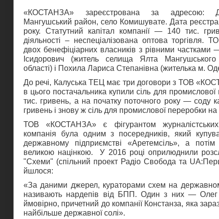
«КОСТАНЗА» зареєстрована за адресою: До
Мангушський район, село Комишувате. Дата реєстра
року. Статутний капітал компанії — 140 тис. гри
діяльності – неспеціалізована оптова торгівля. Т
двох бенефіціарних власників з рівними частками 
Ісидорович (житель селища Ялта Мангушського
області) і Похила Лариса Степанівна (жителька м. Од
До речі, Калуська ТЕЦ має три договори з ТОВ «КОС
в цього постачальника купили сіль для промислової
тис. гривень, а на початку поточного року — соду к
гривень і знову ж сіль для промислової переробки на 
ТОВ «КОСТАНЗА» є фігурантом журналістських
компанія була одним з посередників, який купува
державному підприємстві «Аретемсіль», а потім
великою націнкою. У 2016 році оприлюднили розс
"Схеми" (спільний проект Радіо Свобода та UA:Пер
йшлося:
«За даними джерел, кураторами схем на державном
називають нардепів від БПП. Один з них — Олег
ймовірно, причетний до компанії Констанза, яка зар
найбільше державної солі».