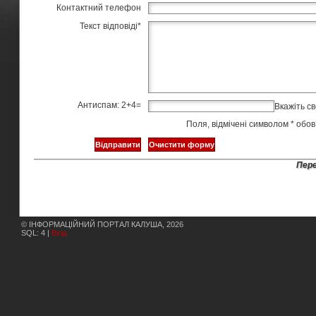
Контактний телефон
Текст відповіді
*
Антиспам: 2+4=
Вкажіть св
Поля, відмічені символом
*
обов’
Пере
© ІНФОРМАЦІЙНИЙ ПОРТАЛ КАЛУША, 2026
SQL: 4 |
Вхід