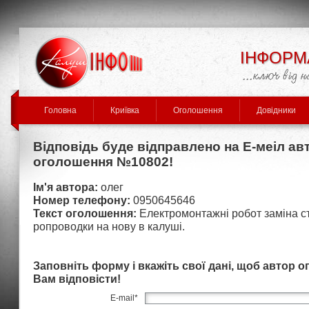
ІНФОРМ
Головна
Криївка
Оголошення
Довідники
Відповідь буде відправлено на Е-меіл ав
оголошення №10802!
Ім'я автора:
олег
Номер телефону:
0950645646
Текст оголошення:
Електромонтажні робот заміна ст
ропроводки на нову в калуші.
Заповніть форму і вкажіть свої дані, щоб автор 
Вам відповісти!
E-mail
*