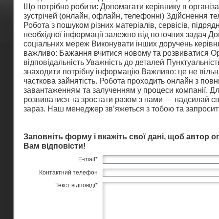
Що потрібно робити: Допомагати керівнику в організа
зустрічей (онлайн, офлайн, телефонні) Здійснення те
Робота з пошуком різних матеріалів, сервісів, підрядн
необхідної інформації залежно від поточних задач До
соціальних мереж Виконувати інших доручень керівн
важливо: Бажання вчитися новому та розвиватися Ор
відповідальність Уважність до деталей Пунктуальніс
знаходити потрібну інформацію Важливо: це не вільни
часткова зайнятість. Робота проходить онлайн з пов
завантаженням та залученням у процеси компанії. Дл
розвиватися та зростати разом з нами — надсилай с
зараз. Наш менеджер зв’яжеться з тобою та запросить
Заповніть форму і вкажіть свої дані, щоб автор 
Вам відповісти!
E-mail
*
Контактний телефон
Текст відповіді
*