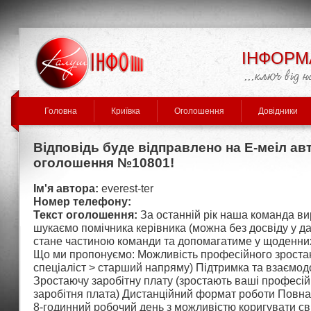
ІНФОРМ
Головна
Криївка
Оголошення
Довідники
Відповідь буде відправлено на Е-меіл ав
оголошення №10801!
Ім'я автора:
everest-ter
Номер телефону:
Текст оголошення:
За останній рік наша команда в
шукаємо помічника керівника (можна без досвіду у да
стане частиною команди та допомагатиме у щоденни
Що ми пропонуємо: Можливість професійного зростан
спеціаліст > старший напряму) Підтримка та взаємод
Зростаючу заробітну плату (зростають ваші професійн
заробітня плата) Дистанційний формат роботи Повна 
8-годинний робочий день з можливістю коригувати сві