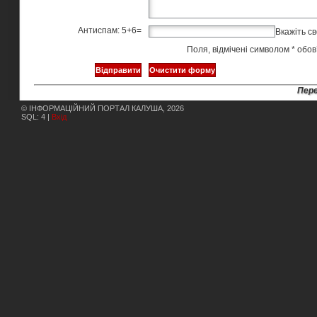
Антиспам: 5+6=
Вкажіть св
Поля, відмічені символом
*
обов’
Пере
© ІНФОРМАЦІЙНИЙ ПОРТАЛ КАЛУША, 2026
SQL: 4 |
Вхід