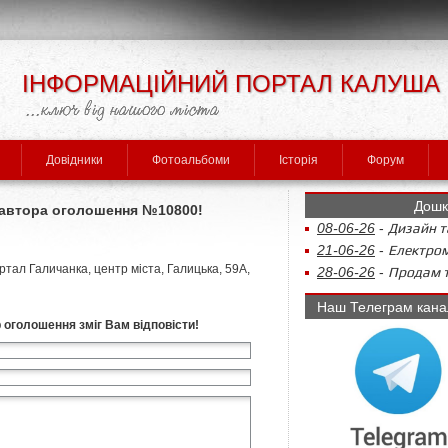
ІНФОРМАЦІЙНИЙ ПОРТАЛ КАЛУША
Довідники
Фотоальбоми
Історія
Форум
Дошк
л автора оголошення №10800!
08-06-26
-
Дизайн та
21-06-26
-
Електром
тал Галичанка, центр міста, Галицька, 59А,
28-06-26
-
Продам т
Наш Телеграм кана
р оголошення зміг Вам відповісти!