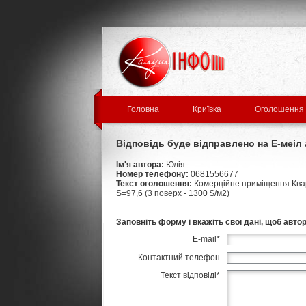
Головна
Криївка
Оголошення
Відповідь буде відправлено на Е-меі
Ім'я автора:
Юлія
Номер телефону:
0681556677
Текст оголошення:
Комерційне приміщення Квар
S=97,6 (3 поверх - 1300 $/м2)
Заповніть форму і вкажіть свої дані, щоб авто
E-mail
*
Контактний телефон
Текст відповіді
*