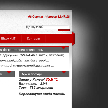
06 Серпня - Четвер 12:47:18
Відео КМТ
Контакти
а безкоштовних оголошень
 друк (068) 709-64-40 візиток, наклейок, ...
онтажні робот заміна старої ...
оповий компютерний комплект ...
л
Архів погоди
35.6 °C
Зараз у Калуші
Вологість - 31%
Тиск - 735 мм.рт.ст
Переглянути архів погоди