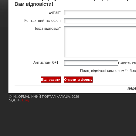
Вам відповісти!
E-mail
*
Контактний телефон
Текст відповіді
*
Антиспам: 6+1=
Вкажіть св
Поля, відмічені символом
*
обов’
Пере
© ІНФОРМАЦІЙНИЙ ПОРТАЛ КАЛУША, 2026
SQL: 4 |
Вхід