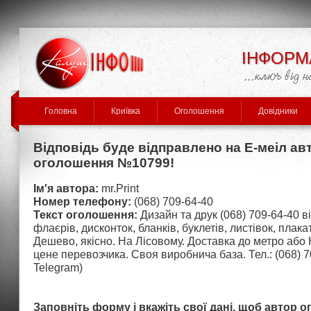
ІНФОРМ
Головна
Криївка
Оголошення
Довідники
Відповідь буде відправлено на Е-меіл ав
оголошення №10799!
Ім'я автора:
mr.Print
Номер телефону:
(068) 709-64-40
Текст оголошення:
Дизайн та друк (068) 709-64-40 ві
флаєрів, дисконток, бланків, буклетів, листівок, плака
Дешево, якісно. На Лісовому. Доставка до метро аб
цене перевозчика. Своя виробнича база. Тел.: (068) 70
Telegram)
Заповніть форму і вкажіть свої дані, щоб автор 