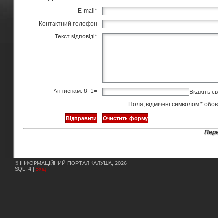
E-mail
*
Контактний телефон
Текст відповіді
*
Антиспам: 8+1=
Вкажіть св
Поля, відмічені символом
*
обов’
Пере
© ІНФОРМАЦІЙНИЙ ПОРТАЛ КАЛУША, 2026
SQL: 4 |
Вхід