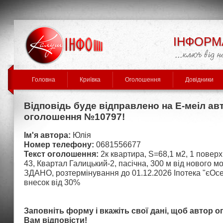
ІНФОРМ
Головна
Криївка
Оголошення
Довідники
Відповідь буде відправлено на Е-меіл ав
оголошення №10797!
Ім'я автора:
Юлія
Номер телефону:
0681556677
Текст оголошення:
2к квартира, S=68,1 м2, 1 поверх,
43, Квартал Галицький-2, пасічна, 300 м від нового 
ЗДАНО, розтермінування до 01.12.2026 Іпотека "єОсе
внесок від 30%
Заповніть форму і вкажіть свої дані, щоб автор 
Вам відповісти!