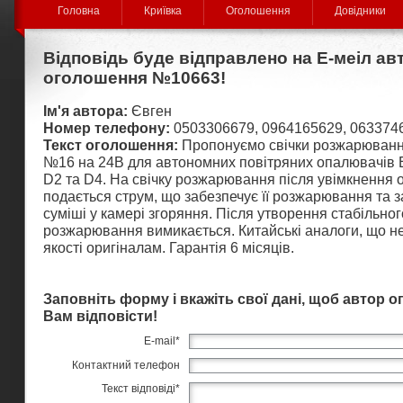
Головна
Криївка
Оголошення
Довідники
Відповідь буде відправлено на Е-меіл ав
оголошення №10663!
Ім'я автора:
Євген
Номер телефону:
0503306679, 0964165629, 063374
Текст оголошення:
Пропонуємо свічки розжарюванн
№16 на 24В для автономних повітряних опалювачів Eb
D2 та D4. На свічку розжарювання після увімкнення
подається струм, що забезпечує її розжарювання та 
суміші у камері згоряння. Після утворення стабільног
розжарювання вимикається. Китайські аналоги, що н
якості оригіналам. Гарантія 6 місяців.
Заповніть форму і вкажіть свої дані, щоб автор 
Вам відповісти!
E-mail
*
Контактний телефон
Текст відповіді
*