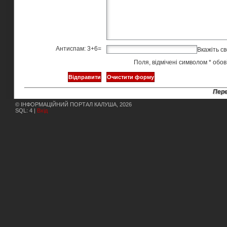
Антиспам: 3+6=
Вкажіть св
Поля, відмічені символом
*
обов’
Пере
© ІНФОРМАЦІЙНИЙ ПОРТАЛ КАЛУША, 2026
SQL: 4 |
Вхід