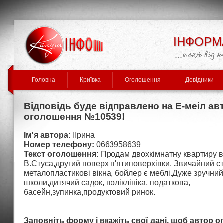
ІНФОРМ
Головна
Криївка
Оголошення
Довідники
Відповідь буде відправлено на Е-меіл ав
оголошення №10539!
Ім'я автора:
ІІрина
Номер телефону:
0663958639
Текст оголошення:
Продам двохкімнатну квартиру в
В.Стуса,другий поверх п'ятиповерхівки. Звичайний ст
металопластикові вікна, бойлер є меблі.Дуже зручний
школи,дитячий садок, поліклініка, податкова,
басейн,зупинка,продуктовий ринок.
Заповніть форму і вкажіть свої дані, щоб автор 