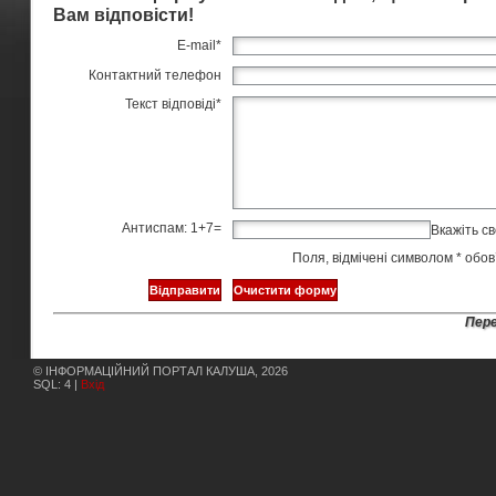
Вам відповісти!
E-mail
*
Контактний телефон
Текст відповіді
*
Антиспам: 1+7=
Вкажіть св
Поля, відмічені символом
*
обов’
Пере
© ІНФОРМАЦІЙНИЙ ПОРТАЛ КАЛУША, 2026
SQL: 4 |
Вхід