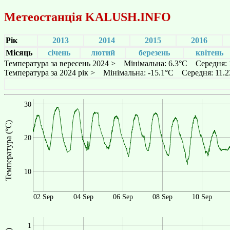
Метеостанція
KALUSH.INFO
Рік
2013
2014
2015
2016
Місяць
січень
лютий
березень
квітень
Температура за вересень 2024 > Мінімальна: 6.3°C Середня:
Температура за 2024 рік > Мінімальна: -15.1°C Середня: 11
30
Температура (°C)
20
10
02 Sep
04 Sep
06 Sep
08 Sep
10 Sep
1