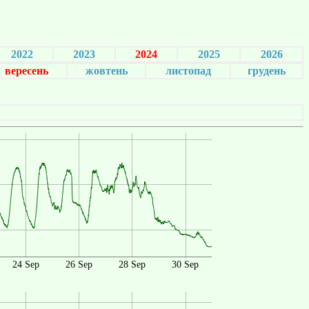
2022
2023
2024
2025
2026
вересень
жовтень
листопад
грудень
24 Sep
26 Sep
28 Sep
30 Sep