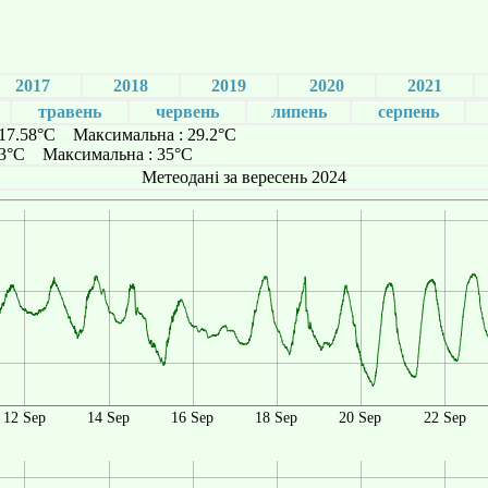
2017
2018
2019
2020
2021
травень
червень
липень
серпень
 17.58°C Максимальна : 29.2°C
.23°C Максимальна : 35°C
Метеодані за вересень 2024
12 Sep
14 Sep
16 Sep
18 Sep
20 Sep
22 Sep