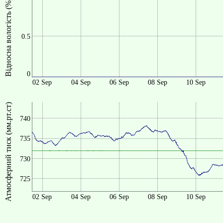
Відносна вологість (%)
0.5
0
02 Sep
04 Sep
06 Sep
08 Sep
10 Sep
Атмосферний тиск (мм.рт.ст)
740
735
730
725
02 Sep
04 Sep
06 Sep
08 Sep
10 Sep