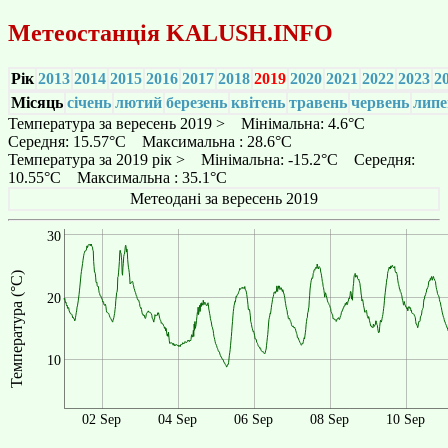
Метеостанція
KALUSH.INFO
Рік
2013
2014
2015
2016
2017
2018
2019
2020
2021
2022
2023
2
Місяць
січень
лютий
березень
квітень
травень
червень
липе
Температура за вересень 2019 > Мінімальна: 4.6°C
Середня: 15.57°C Максимальна : 28.6°C
Температура за 2019 рік > Мінімальна: -15.2°C Середня:
10.55°C Максимальна : 35.1°C
Метеодані за вересень 2019
30
Температура (°C)
20
10
02 Sep
04 Sep
06 Sep
08 Sep
10 Sep