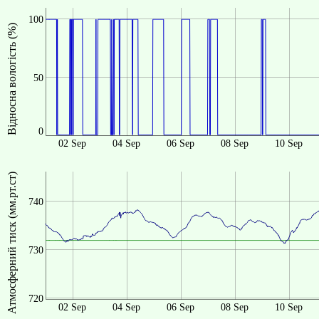
100
Відносна вологість (%)
50
0
02 Sep
04 Sep
06 Sep
08 Sep
10 Sep
Атмосферний тиск (мм.рт.ст)
740
730
720
02 Sep
04 Sep
06 Sep
08 Sep
10 Sep