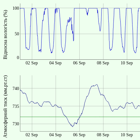
100
Відносна вологість (%)
50
0
02 Sep
04 Sep
06 Sep
08 Sep
10 Sep
Атмосферний тиск (мм.рт.ст)
740
735
730
02 Sep
04 Sep
06 Sep
08 Sep
10 Sep