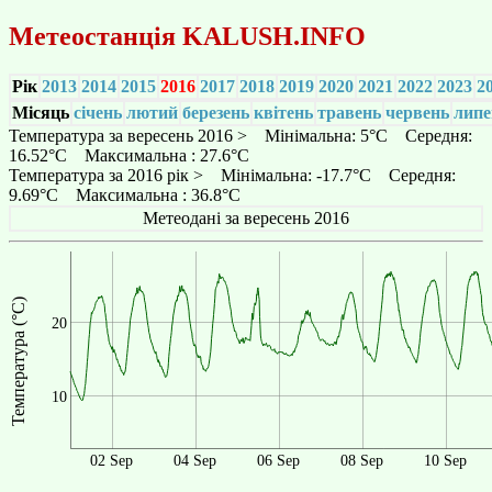
Метеостанція
KALUSH.INFO
Рік
2013
2014
2015
2016
2017
2018
2019
2020
2021
2022
2023
2
Місяць
січень
лютий
березень
квітень
травень
червень
липе
Температура за вересень 2016 > Мінімальна: 5°C Середня:
16.52°C Максимальна : 27.6°C
Температура за 2016 рік > Мінімальна: -17.7°C Середня:
9.69°C Максимальна : 36.8°C
Метеодані за вересень 2016
Температура (°C)
20
10
02 Sep
04 Sep
06 Sep
08 Sep
10 Sep