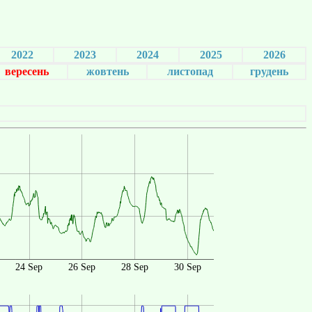
2022
2023
2024
2025
2026
вересень
жовтень
листопад
грудень
24 Sep
26 Sep
28 Sep
30 Sep