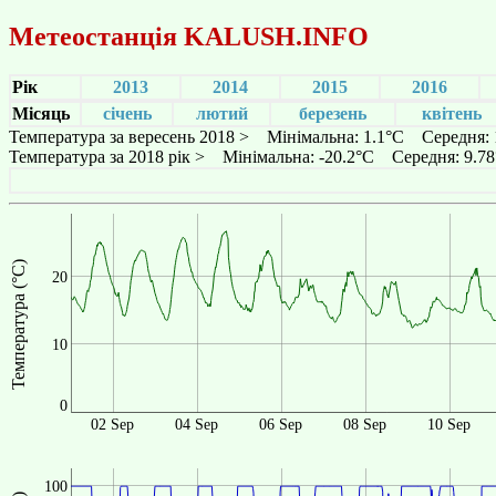
Метеостанція
KALUSH.INFO
Рік
2013
2014
2015
2016
Місяць
січень
лютий
березень
квітень
Температура за вересень 2018 > Мінімальна: 1.1°C Середня:
Температура за 2018 рік > Мінімальна: -20.2°C Середня: 9.7
Температура (°C)
20
10
0
02 Sep
04 Sep
06 Sep
08 Sep
10 Sep
100