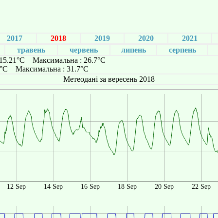
2017
2018
2019
2020
2021
травень
червень
липень
серпень
 15.21°C Максимальна : 26.7°C
8°C Максимальна : 31.7°C
Метеодані за вересень 2018
12 Sep
14 Sep
16 Sep
18 Sep
20 Sep
22 Sep