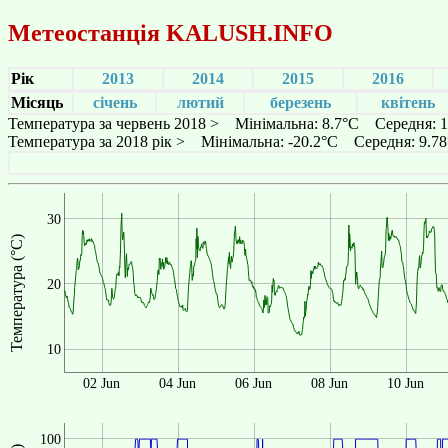
Метеостанція
KALUSH.INFO
Рік
2013
2014
2015
2016
Місяць
січень
лютий
березень
квітень
Температура за червень 2018 > Мінімальна: 8.7°C Середня: 
Температура за 2018 рік > Мінімальна: -20.2°C Середня: 9.7
30
Температура (°C)
20
10
02 Jun
04 Jun
06 Jun
08 Jun
10 Jun
100