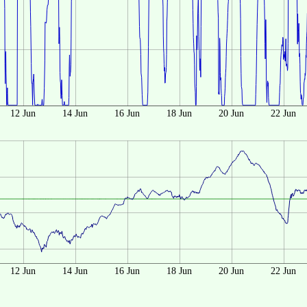
12 Jun
14 Jun
16 Jun
18 Jun
20 Jun
22 Jun
12 Jun
14 Jun
16 Jun
18 Jun
20 Jun
22 Jun