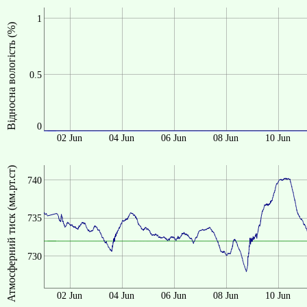
1
Відносна вологість (%)
0.5
0
02 Jun
04 Jun
06 Jun
08 Jun
10 Jun
Атмосферний тиск (мм.рт.ст)
740
735
730
02 Jun
04 Jun
06 Jun
08 Jun
10 Jun