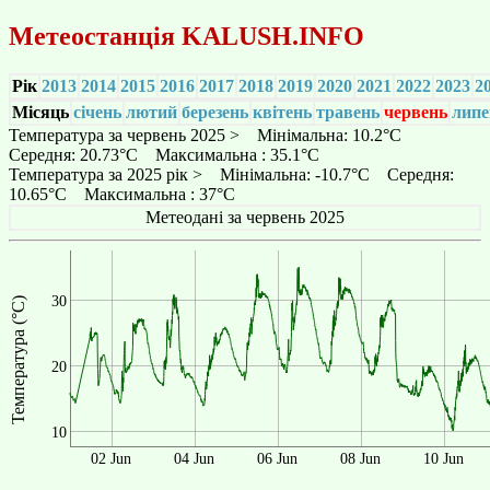
Метеостанція
KALUSH.INFO
Рік
2013
2014
2015
2016
2017
2018
2019
2020
2021
2022
2023
2
Місяць
січень
лютий
березень
квітень
травень
червень
липе
Температура за червень 2025 > Мінімальна: 10.2°C
Середня: 20.73°C Максимальна : 35.1°C
Температура за 2025 рік > Мінімальна: -10.7°C Середня:
10.65°C Максимальна : 37°C
Метеодані за червень 2025
30
Температура (°C)
20
10
02 Jun
04 Jun
06 Jun
08 Jun
10 Jun